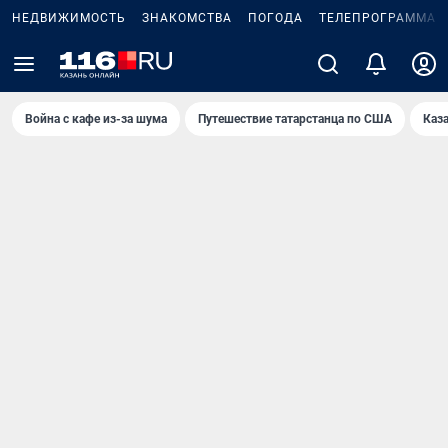
НЕДВИЖИМОСТЬ
ЗНАКОМСТВА
ПОГОДА
ТЕЛЕПРОГРАММА
Война с кафе из-за шума
Путешествие татарстанца по США
Каз