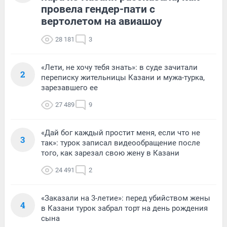
провела гендер-пати с
вертолетом на авиашоу
28 181
3
«Лети, не хочу тебя знать»: в суде зачитали
2
переписку жительницы Казани и мужа-турка,
зарезавшего ее
27 489
9
«Дай бог каждый простит меня, если что не
3
так»: турок записал видеообращение после
того, как зарезал свою жену в Казани
24 491
2
«Заказали на 3-летие»: перед убийством жены
4
в Казани турок забрал торт на день рождения
сына