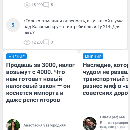
15 990
5
«Только отменили опасность, и тут такой шум»:
5
над Казанью кружат истребитель и Ту-214. Для
чего?
12 203
3
МНЕНИЕ
МНЕНИЕ
Продашь за 3000, налог
Наследие, кото
возьмут с 4000. Что
чудом не разва
нам готовит новый
транспортный э
налоговый закон — он
разнес миф о «
коснется импорта и
советских доро
даже репетиторов
Олег Арефьев
Блогер, предприн
Анастасия Завгородняя
владелец в тран