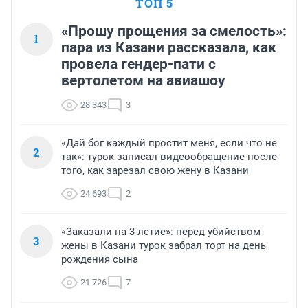
ТОП 5
«Прошу прощения за смелость»:
1
пара из Казани рассказала, как
провела гендер-пати с
вертолетом на авиашоу
28 343
3
«Дай бог каждый простит меня, если что не
2
так»: турок записал видеообращение после
того, как зарезал свою жену в Казани
24 693
2
«Заказали на 3-летие»: перед убийством
3
жены в Казани турок забрал торт на день
рождения сына
21 726
7