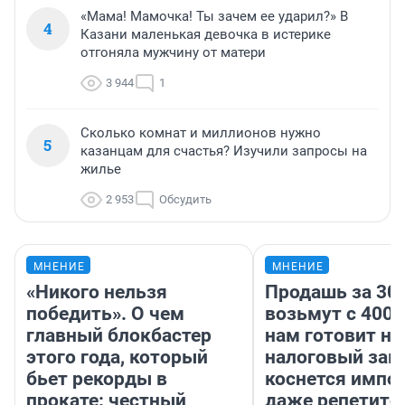
«Мама! Мамочка! Ты зачем ее ударил?» В
4
Казани маленькая девочка в истерике
отгоняла мужчину от матери
3 944
1
Сколько комнат и миллионов нужно
5
казанцам для счастья? Изучили запросы на
жилье
2 953
Обсудить
МНЕНИЕ
МНЕНИЕ
«Никого нельзя
Продашь за 300
победить». О чем
возьмут с 4000
главный блокбастер
нам готовит н
этого года, который
налоговый зако
бьет рекорды в
коснется импор
прокате: честный
даже репетито