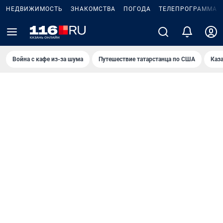
НЕДВИЖИМОСТЬ
ЗНАКОМСТВА
ПОГОДА
ТЕЛЕПРОГРАММА
Война с кафе из-за шума
Путешествие татарстанца по США
Каз