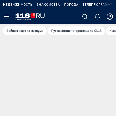
НЕДВИЖИМОСТЬ
ЗНАКОМСТВА
ПОГОДА
ТЕЛЕПРОГРАММА
Война с кафе из-за шума
Путешествие татарстанца по США
Каз