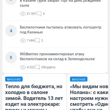
в Казани турок забрал торт на день рождения
сына
21 597
6
Беспилотники пытались атаковать логоцентр
4
под Казанью
7 684
2
Wildberries прокомментировал атаку
5
беспилотников на склад в Зеленодольске
4 222
Обсудить
МНЕНИЕ
МНЕНИЕ
Тепло для бюджета, но
«Мы видим нов
холодно в салоне
Нолана»: с каки
зимой. Водитель 13 лет
настроем нужн
ездит на электрокаре:
смотреть «Одис