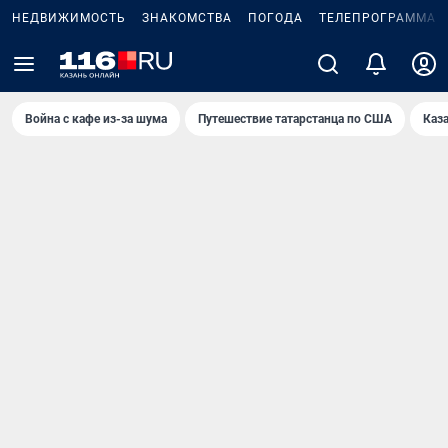
НЕДВИЖИМОСТЬ
ЗНАКОМСТВА
ПОГОДА
ТЕЛЕПРОГРАММА
Война с кафе из-за шума
Путешествие татарстанца по США
Каз