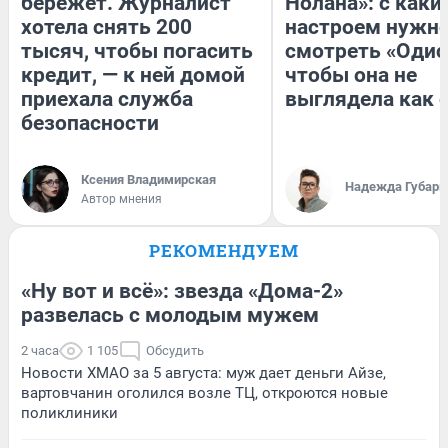
бережет. Журналист
Нолана»: с каки
хотела снять 200
настроем нужн
тысяч, чтобы погасить
смотреть «Одис
кредит, — к ней домой
чтобы она не
приехала служба
выглядела как 
безопасности
Ксения Владимирская
Надежда Губарь
Автор мнения
РЕКОМЕНДУЕМ
«Ну вот и всё»: звезда «Дома-2»
развелась с молодым мужем
2 часа
1 105
Обсудить
Новости ХМАО за 5 августа: муж дает деньги Айзе,
вартовчанин оголился возле ТЦ, откроются новые
поликлиники