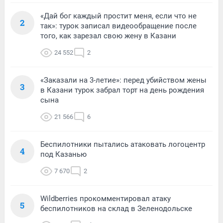
«Дай бог каждый простит меня, если что не
2
так»: турок записал видеообращение после
того, как зарезал свою жену в Казани
24 552
2
«Заказали на 3-летие»: перед убийством жены
3
в Казани турок забрал торт на день рождения
сына
21 566
6
Беспилотники пытались атаковать логоцентр
4
под Казанью
7 670
2
Wildberries прокомментировал атаку
5
беспилотников на склад в Зеленодольске