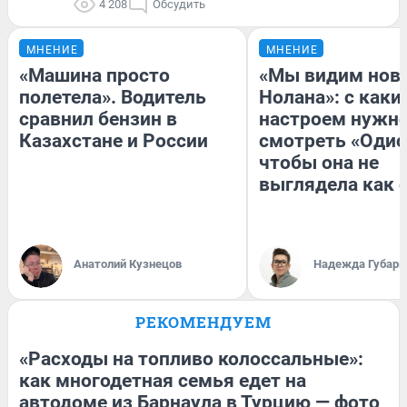
4 208
Обсудить
МНЕНИЕ
МНЕНИЕ
«Машина просто
«Мы видим нов
полетела». Водитель
Нолана»: с каки
сравнил бензин в
настроем нужн
Казахстане и России
смотреть «Одис
чтобы она не
выглядела как 
Анатолий Кузнецов
Надежда Губарь
РЕКОМЕНДУЕМ
«Расходы на топливо колоссальные»:
как многодетная семья едет на
автодоме из Барнаула в Турцию — фото