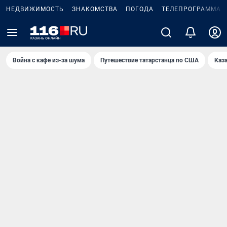
НЕДВИЖИМОСТЬ
ЗНАКОМСТВА
ПОГОДА
ТЕЛЕПРОГРАММА
Война с кафе из-за шума
Путешествие татарстанца по США
Каз