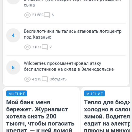
сына
21 582
6
Беспилотники пытались атаковать логоцентр
4
под Казанью
7 677
2
Wildberries прокомментировал атаку
5
беспилотников на склад в Зеленодольске
4 213
Обсудить
МНЕНИЕ
МНЕНИЕ
Мой банк меня
Тепло для бюдж
бережет. Журналист
холодно в сало
хотела снять 200
зимой. Водитель
тысяч, чтобы погасить
ездит на электр
кредит, — к ней домой
плюсы и минус