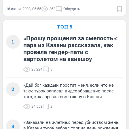
16 июня, 2008, 06:55
262
Обсудить
ТОП 5
«Прошу прощения за смелость»:
1
пара из Казани рассказала, как
провела гендер-пати с
вертолетом на авиашоу
28 224
3
«Дай бог каждый простит меня, если что не
2
так»: турок записал видеообращение после
того, как зарезал свою жену в Казани
24 558
2
«Заказали на 3-летие»: перед убийством жены
3
в Казани турок забрал торт на день рождения