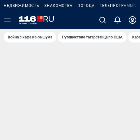
НЕДВИЖИМОСТЬ
ЗНАКОМСТВА
ПОГОДА
ТЕЛЕПРОГРАММА
Война с кафе из-за шума
Путешествие татарстанца по США
Каз