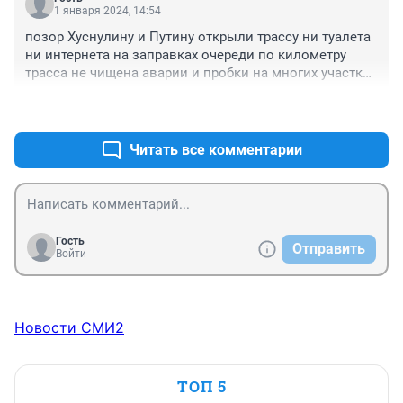
1 января 2024, 14:54
позор Хуснулину и Путину открыли трассу ни туалета 
ни интернета на заправках очереди по километру 
трасса не чищена аварии и пробки на многих участках 
трассы покрытие как стиральная доска а деньги за 
+0
–1
проезд дерут стыдно за них а им как с гуся вода 
отчитались и ладно
Читать все комментарии
Гость
Отправить
Войти
Новости СМИ2
ТОП 5