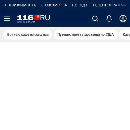
НЕДВИЖИМОСТЬ
ЗНАКОМСТВА
ПОГОДА
ТЕЛЕПРОГРАММА
Война с кафе из-за шума
Путешествие татарстанца по США
Каз