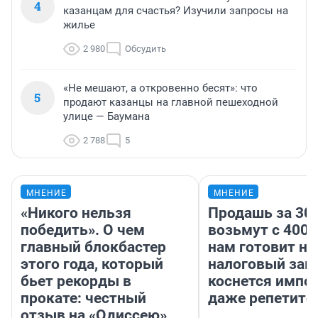
4
казанцам для счастья? Изучили запросы на
жилье
2 980
Обсудить
«Не мешают, а откровенно бесят»: что
5
продают казанцы на главной пешеходной
улице — Баумана
2 788
5
МНЕНИЕ
МНЕНИЕ
«Никого нельзя
Продашь за 300
победить». О чем
возьмут с 4000
главный блокбастер
нам готовит н
этого года, который
налоговый зако
бьет рекорды в
коснется импор
прокате: честный
даже репетито
отзыв на «Одиссею»