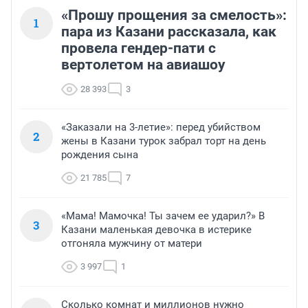
«Прошу прощения за смелость»:
1
пара из Казани рассказала, как
провела гендер-пати с
вертолетом на авиашоу
28 393
3
«Заказали на 3-летие»: перед убийством
2
жены в Казани турок забрал торт на день
рождения сына
21 785
7
«Мама! Мамочка! Ты зачем ее ударил?» В
3
Казани маленькая девочка в истерике
отгоняла мужчину от матери
3 997
1
Сколько комнат и миллионов нужно