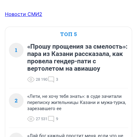
Новости СМИ2
ТОП 5
«Прошу прощения за смелость»:
1
пара из Казани рассказала, как
провела гендер-пати с
вертолетом на авиашоу
28 190
3
«Лети, не хочу тебя знать»: в суде зачитали
2
переписку жительницы Казани и мужа-турка,
зарезавшего ее
27 531
9
«Дай бог каждый простит меня, если что не