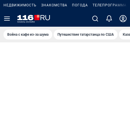
НЕДВИЖИМОСТЬ
ЗНАКОМСТВА
ПОГОДА
ТЕЛЕПРОГРАММА
Война с кафе из-за шума
Путешествие татарстанца по США
Каз