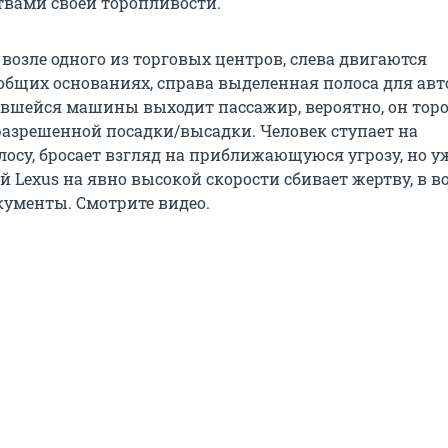
твами своей торопливости.
возле одного из торговых центров, слева двигаются
общих основаниях, справа выделенная полоса для авт
ившейся машины выходит пассажир, вероятно, он торо
 разрешенной посадки/высадки. Человек ступает на
осу, бросает взгляд на приближающуюся угрозу, но у
й Lexus на явно высокой скорости сбивает жертву, в в
кументы. Смотрите видео.