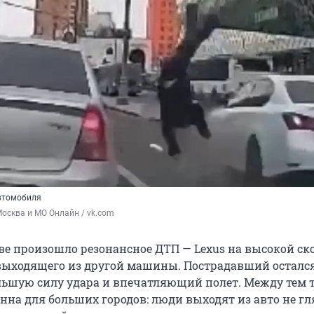
автомобиля
Москва и МО Онлайн / vk.com
ве произошло резонансное ДТП — Lexus на высокой ск
 выходящего из другой машины. Пострадавший осталс
льшую силу удара и впечатляющий полет. Между тем 
нна для больших городов: люди выходят из авто не гл