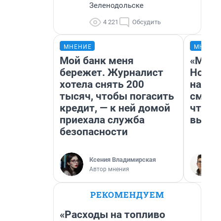
Зеленодольске
4 221
Обсудить
МНЕНИЕ
МНЕНИ
Мой банк меня
«Мы в
бережет. Журналист
Нолан
хотела снять 200
настр
тысяч, чтобы погасить
смотр
кредит, — к ней домой
чтобы
приехала служба
выгля
безопасности
Ксения Владимирская
Автор мнения
РЕКОМЕНДУЕМ
«Расходы на топливо