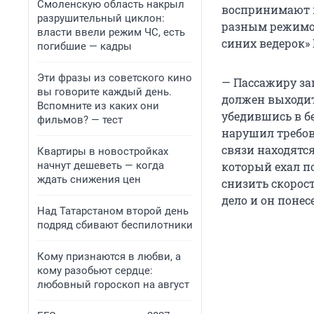
Смоленскую область накрыл
воспринимают п
разрушительный циклон:
разным режимо
власти ввели режим ЧС, есть
синих ведерок»
погибшие — кадры
Эти фразы из советского кино
— Пассажиру за
вы говорите каждый день.
должен выходит
Вспомните из каких они
убедившись в б
фильмов? — тест
нарушил требов
связи находятся
Квартиры в новостройках
начнут дешеветь — когда
который ехал по
ждать снижения цен
снизить скорос
дело и он понес
Над Татарстаном второй день
подряд сбивают беспилотники
Кому признаются в любви, а
кому разобьют сердце:
любовный гороскоп на август