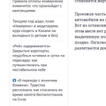
становятся жер
Правила оплаты коммуналки
изменятся: что произойдет с
квитанциями
Проезжая часть 
автомобили на 
Танцуем под шадэ, поем
Вот из останов
«Немерено» и медитируем:
этом месте нет
куда сходить в Казани на
выходных (с детьми и без)
выделенную пол
поздно. Легково
«Рейс задерживается».
разлетаются до
Закрытые аэропорты,
неудобные ночевки и сутки на
пересадку: как
путешествовать при
нестабильном небе
«В переходе с вонючим
бомжом». Туристка
рассказала, как спасалась во
время налета беспилотников
на Сочи