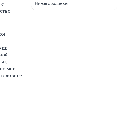
Нижегородцевы
 с
ство
он
ажир
нной
и),
не мог
уголовное