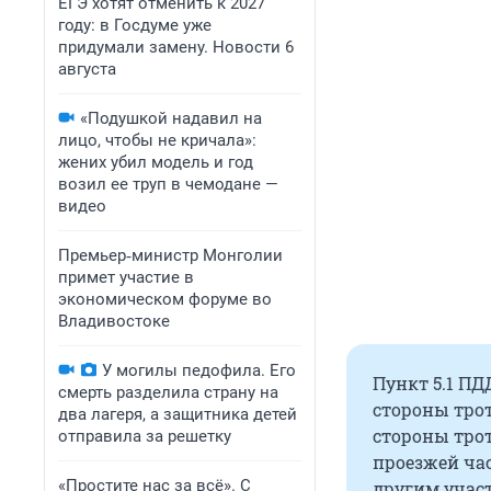
ЕГЭ хотят отменить к 2027
году: в Госдуме уже
придумали замену. Новости 6
августа
«Подушкой надавил на
лицо, чтобы не кричала»:
жених убил модель и год
возил ее труп в чемодане —
видео
Премьер‑министр Монголии
примет участие в
экономическом форуме во
Владивостоке
У могилы педофила. Его
Пункт 5.1 ПД
смерть разделила страну на
стороны тро
два лагеря, а защитника детей
стороны тро
отправила за решетку
проезжей час
«Простите нас за всё». С
другим учас