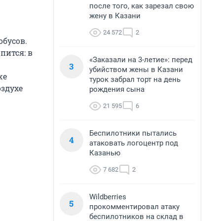
после того, как зарезал свою
жену в Казани
24 572
2
обусов.
пится: в
«Заказали на 3-летие»: перед
3
убийством жены в Казани
же
турок забрал торт на день
оздухе
рождения сына
21 595
6
Беспилотники пытались
4
атаковать логоцентр под
Казанью
7 682
2
Wildberries
5
прокомментировал атаку
беспилотников на склад в