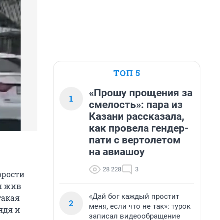
ТОП 5
«Прошу прощения за
1
смелость»: пара из
Казани рассказала,
как провела гендер-
пати с вертолетом
на авиашоу
28 228
3
орости
я жив
«Дай бог каждый простит
такая
2
меня, если что не так»: турок
ядя и
записал видеообращение