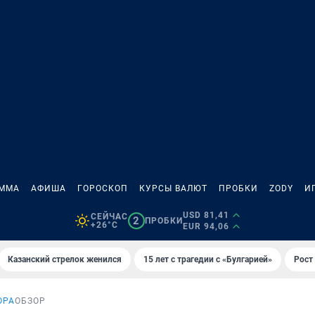
АММА
АФИША
ГОРОСКОП
КУРСЫ ВАЛЮТ
ПРОБКИ
ZODY
И
USD 81,41
СЕЙЧАС
2
ПРОБКИ
+26°C
EUR 94,06
Казанский стрелок женился
15 лет с трагедии с «Булгарией»
Рост 
ОРА
ОБЗОР