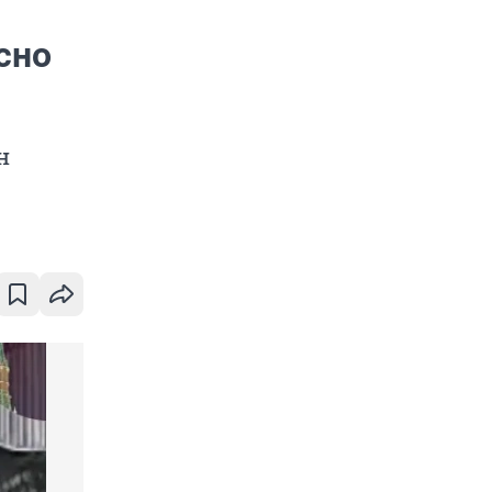
сно
н