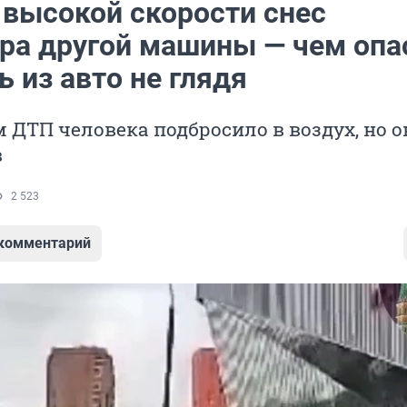
 высокой скорости снес
ра другой машины — чем опа
 из авто не глядя
 ДТП человека подбросило в воздух, но о
в
2 523
 комментарий