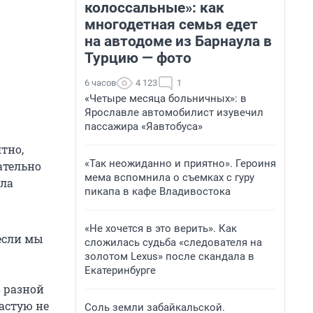
колоссальные»: как
многодетная семья едет
на автодоме из Барнаула в
Турцию — фото
6 часов
4 123
1
«Четыре месяца больничных»: в
Ярославле автомобилист изувечил
пассажира «Яавтобуса»
тно,
«Так неожиданно и приятно». Героиня
ательно
мема вспомнила о съемках с гуру
ыла
пикапа в кафе Владивостока
«Не хочется в это верить». Как
если мы
сложилась судьба «следователя на
золотом Lexus» после скандала в
Екатеринбурге
 разной
астую не
Соль земли забайкальской.