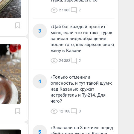
турка, зарезавшего ее
27 363
7
«Дай бог каждый простит
3
меня, если что не так»: турок
записал видеообращение
после того, как зарезал свою
жену в Казани
24 383
2
«Только отменили
4
опасность, и тут такой шум»:
над Казанью кружат
истребитель и Ту-214. Для
чего?
12 108
3
«Заказали на 3-летие»: перед
5
убийством жены в Казани