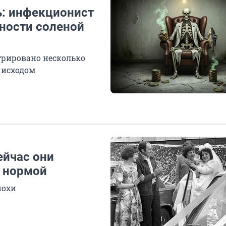
ть: инфекционист
сности соленой
стрировано несколько
 исходом
ейчас они
и нормой
похи