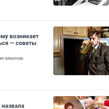
ему возникает
ться — советы
ет алкоголь
г назвала