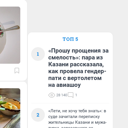
ТОП 5
«Прошу прощения за
1
смелость»: пара из
Казани рассказала,
как провела гендер-
пати с вертолетом
на авиашоу
28 140
1
«Лети, не хочу тебя знать»: в
2
суде зачитали переписку
жительницы Казани и мужа-