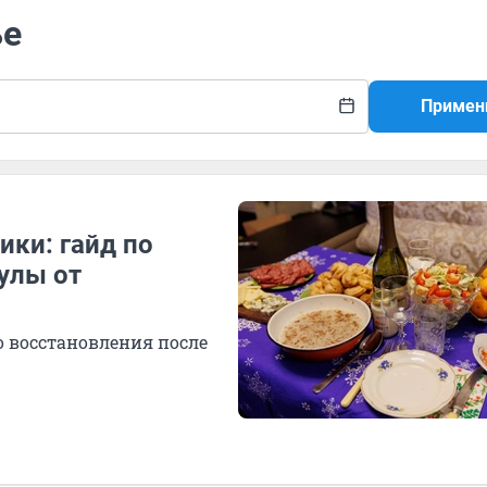
ье
Примен
ики: гайд по
улы от
о восстановления после