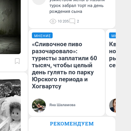
турок забрал торт на день
рождения сына
10 205
2
МНЕНИЕ
МНЕНИЕ
«Сливочное пиво
Кварти
разочаровало»:
но деш
туристы заплатили 60
рынок 
тысяч, чтобы целый
сейчас
день гулять по парку
Юрского периода и
Хогвартсу
Ек
Яна Шаламова
ди
не
РЕКОМЕНДУЕМ