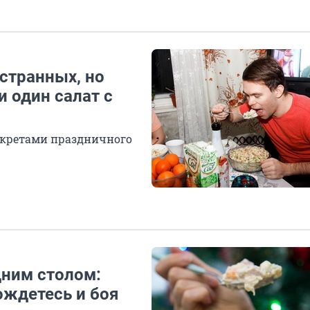
 странных, но
и один салат с
екретами праздничного
дним столом:
ождетесь и боя