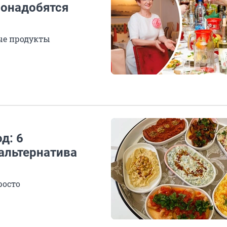
понадобятся
ые продукты
д: 6
альтернатива
росто