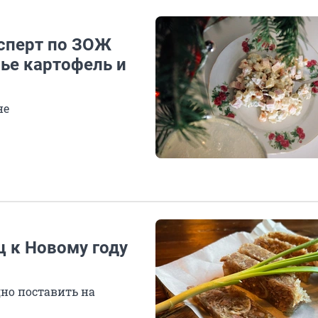
ксперт по ЗОЖ
вье картофель и
не
ц к Новому году
дно поставить на