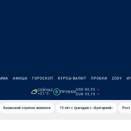
АММА
АФИША
ГОРОСКОП
КУРСЫ ВАЛЮТ
ПРОБКИ
ZODY
И
USD 80,93
СЕЙЧАС
0
ПРОБКИ
+21°C
EUR 93,19
Казанский стрелок женился
15 лет с трагедии с «Булгарией»
Рост 