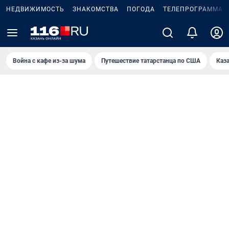
НЕДВИЖИМОСТЬ
ЗНАКОМСТВА
ПОГОДА
ТЕЛЕПРОГРАММА
Война с кафе из-за шума
Путешествие татарстанца по США
Каз