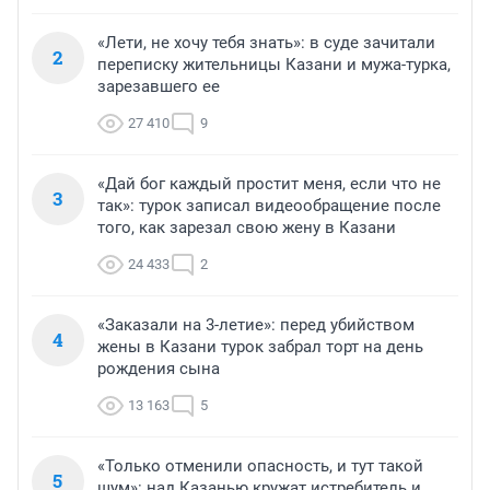
«Лети, не хочу тебя знать»: в суде зачитали
2
переписку жительницы Казани и мужа-турка,
зарезавшего ее
27 410
9
«Дай бог каждый простит меня, если что не
3
так»: турок записал видеообращение после
того, как зарезал свою жену в Казани
24 433
2
«Заказали на 3-летие»: перед убийством
4
жены в Казани турок забрал торт на день
рождения сына
13 163
5
«Только отменили опасность, и тут такой
5
шум»: над Казанью кружат истребитель и