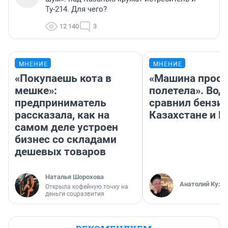
Ту-214. Для чего?
12 140
3
МНЕНИЕ
МНЕНИЕ
«Покупаешь кота в
«Машина прост
мешке»:
полетела». Вод
предприниматель
сравнил бензин
рассказала, как на
Казахстане и Р
самом деле устроен
бизнес со складами
дешевых товаров
Наталья Шорохова
Анатолий Кузн
Открыла кофейную точку на
деньги соцразвития