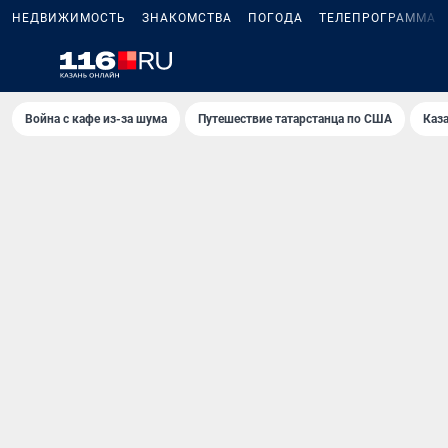
НЕДВИЖИМОСТЬ
ЗНАКОМСТВА
ПОГОДА
ТЕЛЕПРОГРАММА
Война с кафе из-за шума
Путешествие татарстанца по США
Каз