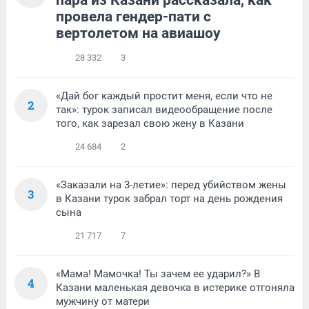
пара из Казани рассказала, как
провела гендер-пати с
вертолетом на авиашоу
28 332
3
«Дай бог каждый простит меня, если что не
2
так»: турок записал видеообращение после
того, как зарезал свою жену в Казани
24 684
2
«Заказали на 3-летие»: перед убийством жены
3
в Казани турок забрал торт на день рождения
сына
21 717
7
«Мама! Мамочка! Ты зачем ее ударил?» В
4
Казани маленькая девочка в истерике отгоняла
мужчину от матери