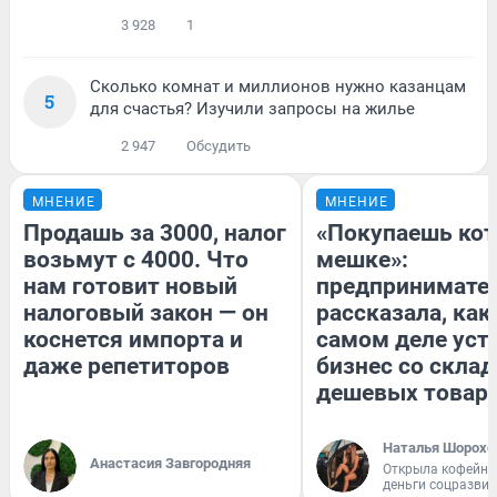
3 928
1
Сколько комнат и миллионов нужно казанцам
5
для счастья? Изучили запросы на жилье
2 947
Обсудить
МНЕНИЕ
МНЕНИЕ
Продашь за 3000, налог
«Покупаешь кот
возьмут с 4000. Что
мешке»:
нам готовит новый
предпринимате
налоговый закон — он
рассказала, как
коснется импорта и
самом деле уст
даже репетиторов
бизнес со скла
дешевых товар
Наталья Шорохо
Анастасия Завгородняя
Открыла кофейну
деньги соцразви