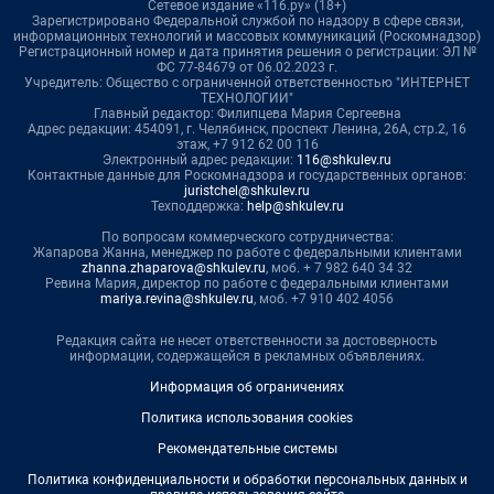
Сетевое издание «116.ру» (18+)
Зарегистрировано Федеральной службой по надзору в сфере связи,
информационных технологий и массовых коммуникаций (Роскомнадзор)
Регистрационный номер и дата принятия решения о регистрации: ЭЛ №
ФС 77-84679 от 06.02.2023 г.
Учредитель: Общество с ограниченной ответственностью "ИНТЕРНЕТ
ТЕХНОЛОГИИ"
Главный редактор: Филипцева Мария Сергеевна
Адрес редакции: 454091, г. Челябинск, проспект Ленина, 26А, стр.2, 16
этаж, +7 912 62 00 116
Электронный адрес редакции:
116@shkulev.ru
Контактные данные для Роскомнадзора и государственных органов:
juristchel@shkulev.ru
Техподдержка:
help@shkulev.ru
По вопросам коммерческого сотрудничества:
Жапарова Жанна, менеджер по работе с федеральными клиентами
zhanna.zhaparova@shkulev.ru
, моб. + 7 982 640 34 32
Ревина Мария, директор по работе с федеральными клиентами
mariya.revina@shkulev.ru
, моб. +7 910 402 4056
Редакция сайта не несет ответственности за достоверность
информации, содержащейся в рекламных объявлениях.
Информация об ограничениях
Политика использования cookies
Рекомендательные системы
Политика конфиденциальности и обработки персональных данных и