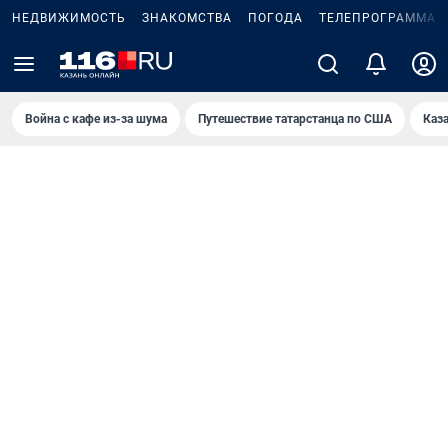
НЕДВИЖИМОСТЬ
ЗНАКОМСТВА
ПОГОДА
ТЕЛЕПРОГРАММА
Война с кафе из-за шума
Путешествие татарстанца по США
Каз