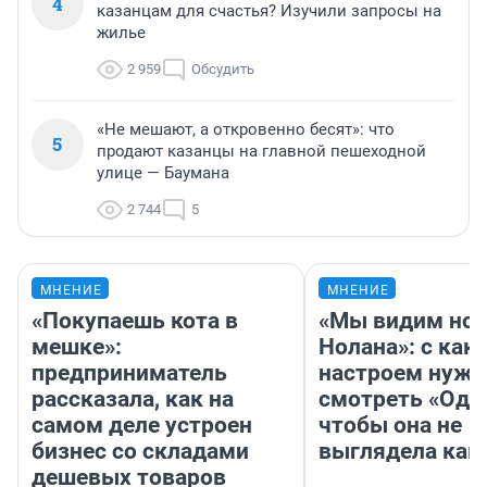
4
казанцам для счастья? Изучили запросы на
жилье
2 959
Обсудить
«Не мешают, а откровенно бесят»: что
5
продают казанцы на главной пешеходной
улице — Баумана
2 744
5
МНЕНИЕ
МНЕНИЕ
«Покупаешь кота в
«Мы видим нов
мешке»:
Нолана»: с как
предприниматель
настроем нужн
рассказала, как на
смотреть «Оди
самом деле устроен
чтобы она не
бизнес со складами
выглядела как
дешевых товаров