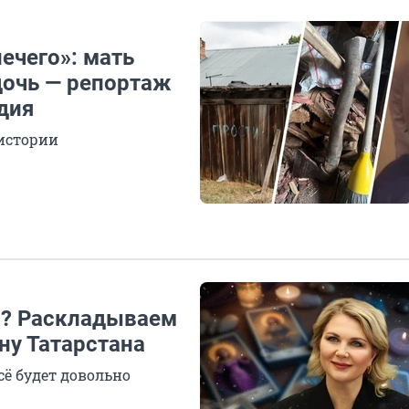
ечего»: мать
дочь — репортаж
дия
 истории
я? Раскладываем
ну Татарстана
сё будет довольно