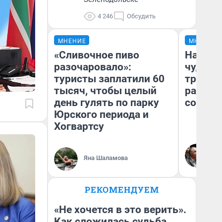
4 246
Обсудить
МНЕНИЕ
МНЕНИЕ
«Сливочное пиво
Наслед
разочаровало»:
чудом 
туристы заплатили 60
трансп
тысяч, чтобы целый
разнес
день гулять по парку
советс
Юрского периода и
Хогвартсу
Ол
Бл
Яна Шаламова
вл
би
РЕКОМЕНДУЕМ
«Не хочется в это верить».
Как сложилась судьба