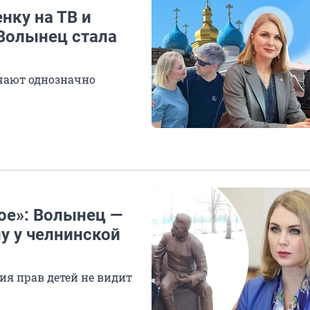
нку на ТВ и
Волынец стала
чают однозначно
ое»: Волынец —
у у челнинской
я прав детей не видит