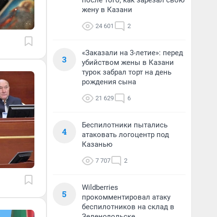
после того, как зарезал свою
жену в Казани
24 601
2
«Заказали на 3-летие»: перед
3
убийством жены в Казани
турок забрал торт на день
рождения сына
21 629
6
Беспилотники пытались
4
атаковать логоцентр под
Казанью
7 707
2
Wildberries
5
прокомментировал атаку
беспилотников на склад в
Зеленодольске