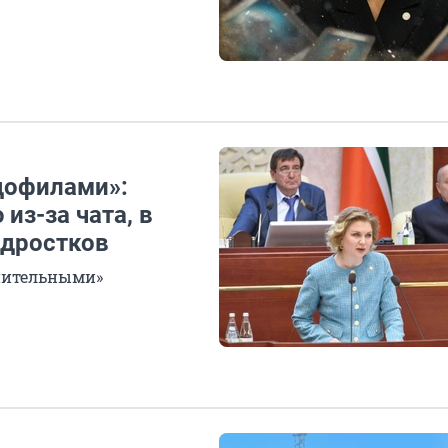
дофилами»:
из-за чата, в
одростков
мнительными»