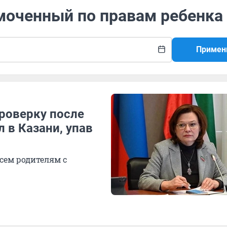
омоченный по правам ребенка
Примен
роверку после
л в Казани, упав
сем родителям с