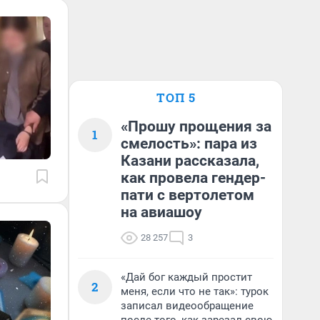
ТОП 5
«Прошу прощения за
1
смелость»: пара из
Казани рассказала,
как провела гендер-
пати с вертолетом
на авиашоу
28 257
3
«Дай бог каждый простит
2
меня, если что не так»: турок
записал видеообращение