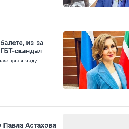
балете, из-за
ЛГБТ-скандал
овке пропаганду
у Павла Астахова