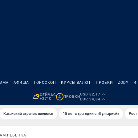
АММА
АФИША
ГОРОСКОП
КУРСЫ ВАЛЮТ
ПРОБКИ
ZODY
И
USD 82,17
СЕЙЧАС
4
ПРОБКИ
+27°C
EUR 94,84
Казанский стрелок женился
15 лет с трагедии с «Булгарией»
Рост 
АМ РЕБЕНКА