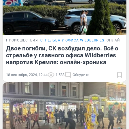
ПРОИСШЕСТВИЯ
СТРЕЛЬБА У ОФИСА WILDBERRIES
ОНЛАЙН-Т
Двое погибли, СК возбудил дело. Всё о
стрельбе у главного офиса Wildberries
напротив Кремля: онлайн-хроника
18 сентября, 2024, 12:44
1 583
Обсудить