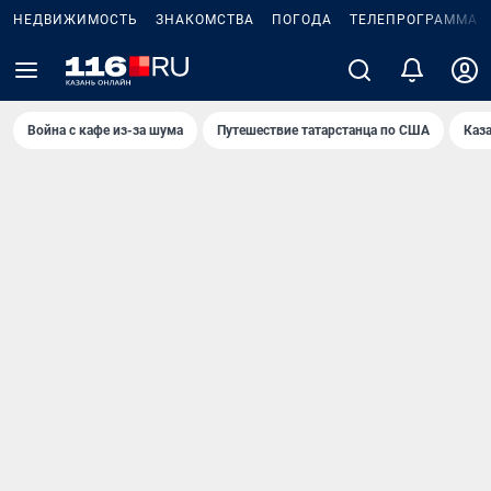
НЕДВИЖИМОСТЬ
ЗНАКОМСТВА
ПОГОДА
ТЕЛЕПРОГРАММА
Война с кафе из-за шума
Путешествие татарстанца по США
Каз