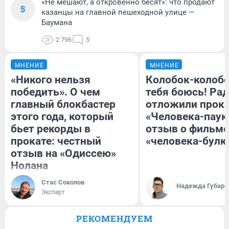
«Не мешают, а откровенно бесят»: что продают
5
казанцы на главной пешеходной улице —
Баумана
2 796
5
МНЕНИЕ
МНЕНИЕ
«Никого нельзя
Колобок-колобо
победить». О чем
тебя боюсь! Рад
главный блокбастер
отложили прок
этого года, который
«Человека-паук
бьет рекорды в
отзыв о фильме
прокате: честный
«человека-булк
отзыв на «Одиссею»
Нолана
Стас Соколов
Надежда Губарь
Эксперт
РЕКОМЕНДУЕМ