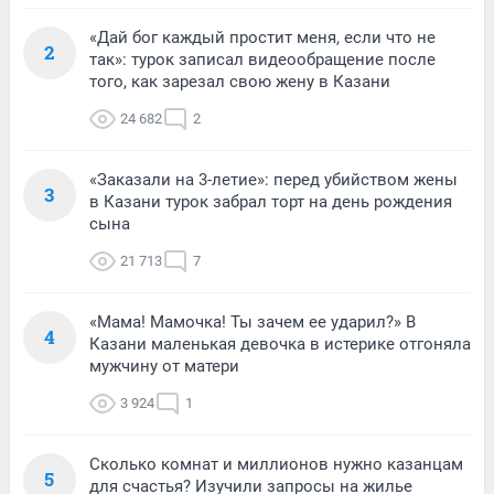
«Дай бог каждый простит меня, если что не
2
так»: турок записал видеообращение после
того, как зарезал свою жену в Казани
24 682
2
«Заказали на 3-летие»: перед убийством жены
3
в Казани турок забрал торт на день рождения
сына
21 713
7
«Мама! Мамочка! Ты зачем ее ударил?» В
4
Казани маленькая девочка в истерике отгоняла
мужчину от матери
3 924
1
Сколько комнат и миллионов нужно казанцам
5
для счастья? Изучили запросы на жилье