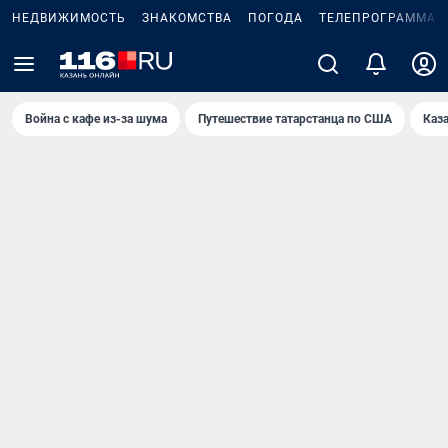
НЕДВИЖИМОСТЬ
ЗНАКОМСТВА
ПОГОДА
ТЕЛЕПРОГРАММА
Война с кафе из-за шума
Путешествие татарстанца по США
Каз