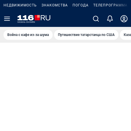
НЕДВИЖИМОСТЬ
ЗНАКОМСТВА
ПОГОДА
ТЕЛЕПРОГРАММА
Война с кафе из-за шума
Путешествие татарстанца по США
Каз