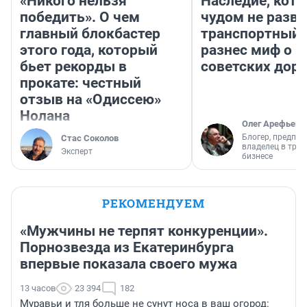
«Никого нельзя
Наследие, кото
победить». О чем
чудом не разва
главный блокбастер
транспортный 
этого года, который
разнес миф о 
бьет рекорды в
советских доро
прокате: честный
отзыв на «Одиссею»
Нолана
Олег Арефьев
Блогер, предпри
Стас Соколов
владелец в тра
Эксперт
бизнесе
РЕКОМЕНДУЕМ
«Мужчины не терпят конкуренции».
Порнозвезда из Екатеринбурга
впервые показала своего мужа
13 часов
23 394
182
Муравьи и тля больше не сунут носа в ваш огород: