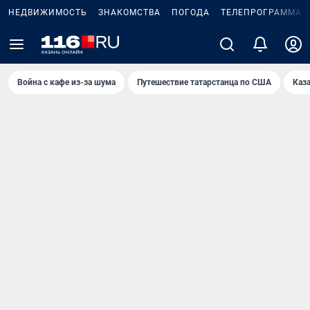
НЕДВИЖИМОСТЬ
ЗНАКОМСТВА
ПОГОДА
ТЕЛЕПРОГРАММА
Война с кафе из-за шума
Путешествие татарстанца по США
Каз