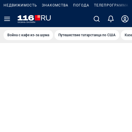
НЕДВИЖИМОСТЬ
ЗНАКОМСТВА
ПОГОДА
ТЕЛЕПРОГРАММА
Война с кафе из-за шума
Путешествие татарстанца по США
Каз