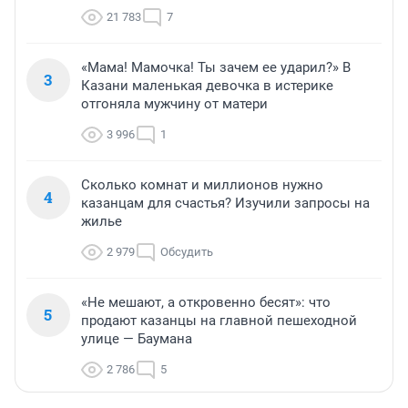
21 783
7
«Мама! Мамочка! Ты зачем ее ударил?» В
3
Казани маленькая девочка в истерике
отгоняла мужчину от матери
3 996
1
Сколько комнат и миллионов нужно
4
казанцам для счастья? Изучили запросы на
жилье
2 979
Обсудить
«Не мешают, а откровенно бесят»: что
5
продают казанцы на главной пешеходной
улице — Баумана
2 786
5