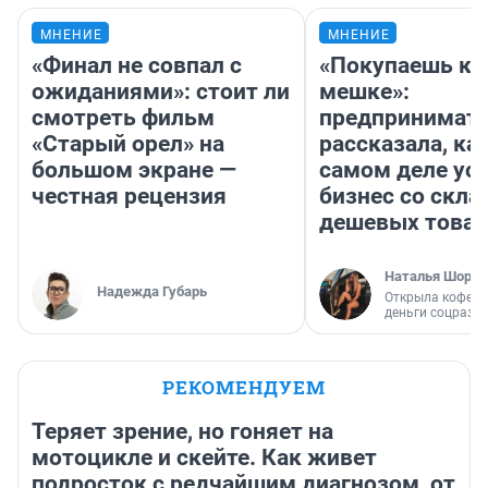
МНЕНИЕ
МНЕНИЕ
«Финал не совпал с
«Покупаешь ко
ожиданиями»: стоит ли
мешке»:
смотреть фильм
предпринимат
«Старый орел» на
рассказала, как
большом экране —
самом деле ус
честная рецензия
бизнес со скл
дешевых това
Наталья Шорох
Надежда Губарь
Открыла кофейн
деньги соцразв
РЕКОМЕНДУЕМ
Теряет зрение, но гоняет на
мотоцикле и скейте. Как живет
подросток с редчайшим диагнозом, от