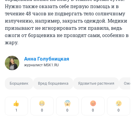
Нужно также оказать себе первую помощь и в
течение 48 часов не подвергать тело солнечному
излучению, например, закрыть одеждой. Медики
призывают не игнорировать эти правила, ведь
ожоги от борщевика не проходят сами, особенно в
жару.
Анна Голубницкая
журналист MSK1.RU
Борщевик
Вред борщевика
Ядовитые растения
Ожоги
1
0
0
0
0