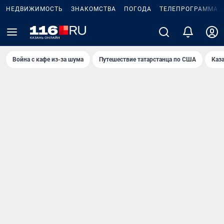
НЕДВИЖИМОСТЬ
ЗНАКОМСТВА
ПОГОДА
ТЕЛЕПРОГРАММА
Война с кафе из-за шума
Путешествие татарстанца по США
Каз