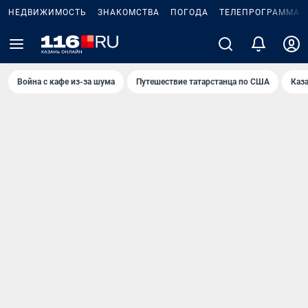
НЕДВИЖИМОСТЬ
ЗНАКОМСТВА
ПОГОДА
ТЕЛЕПРОГРАММА
Война с кафе из-за шума
Путешествие татарстанца по США
Каз