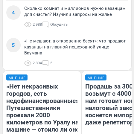
Сколько комнат и миллионов нужно казанцам
4
для счастья? Изучили запросы на жилье
2 988
Обсудить
«Не мешают, а откровенно бесят»: что продают
5
казанцы на главной пешеходной улице —
Баумана
2 804
5
МНЕНИЕ
МНЕНИЕ
«Нет некрасивых
Продашь за 3000
городов, есть
возьмут с 4000.
недофинансированные».
нам готовит но
Путешественники
налоговый зако
проехали 2000
коснется импор
километров по Уралу на
даже репетитор
машине — стоило ли оно