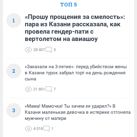
ТОП 5
«Прошу прощения за смелость»:
1
пара из Казани рассказала, как
провела гендер-пати с
вертолетом на авиашоу
28 407
3
«Заказали на 3-летие»: перед убийством жены
2
в Казани турок забрал торт на день рождения
сына
21 801
7
«Мама! Мамочка! Ты зачем ее ударил?» В
3
Казани маленькая девочка в истерике отгоняла
мужчину от матери
4 018
1