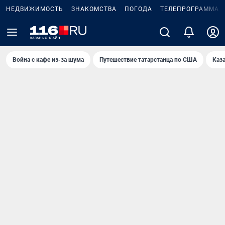
НЕДВИЖИМОСТЬ
ЗНАКОМСТВА
ПОГОДА
ТЕЛЕПРОГРАММА
Война с кафе из-за шума
Путешествие татарстанца по США
Каз