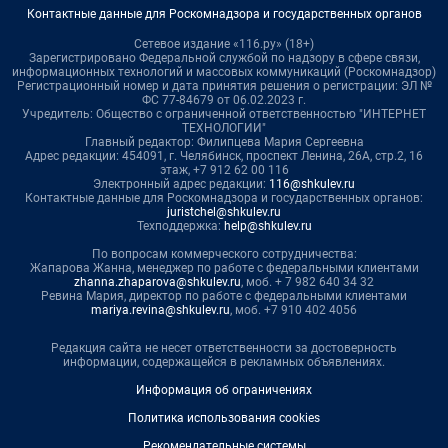
Контактные данные для Роскомнадзора и государственных органов
Сетевое издание «116.ру» (18+)
Зарегистрировано Федеральной службой по надзору в сфере связи,
информационных технологий и массовых коммуникаций (Роскомнадзор)
Регистрационный номер и дата принятия решения о регистрации: ЭЛ №
ФС 77-84679 от 06.02.2023 г.
Учредитель: Общество с ограниченной ответственностью "ИНТЕРНЕТ
ТЕХНОЛОГИИ"
Главный редактор: Филипцева Мария Сергеевна
Адрес редакции: 454091, г. Челябинск, проспект Ленина, 26А, стр.2, 16
этаж, +7 912 62 00 116
Электронный адрес редакции:
116@shkulev.ru
Контактные данные для Роскомнадзора и государственных органов:
juristchel@shkulev.ru
Техподдержка:
help@shkulev.ru
По вопросам коммерческого сотрудничества:
Жапарова Жанна, менеджер по работе с федеральными клиентами
zhanna.zhaparova@shkulev.ru
, моб. + 7 982 640 34 32
Ревина Мария, директор по работе с федеральными клиентами
mariya.revina@shkulev.ru
, моб. +7 910 402 4056
Редакция сайта не несет ответственности за достоверность
информации, содержащейся в рекламных объявлениях.
Информация об ограничениях
Политика использования cookies
Рекомендательные системы