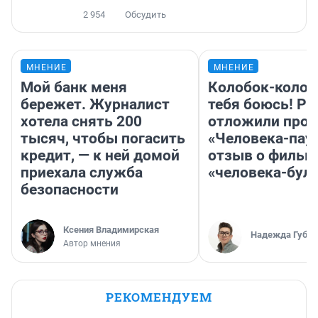
2 954
Обсудить
МНЕНИЕ
МНЕНИЕ
Мой банк меня
Колобок-колобо
бережет. Журналист
тебя боюсь! Ра
хотела снять 200
отложили прок
тысяч, чтобы погасить
«Человека-пау
кредит, — к ней домой
отзыв о фильм
приехала служба
«человека-бул
безопасности
Ксения Владимирская
Надежда Губар
Автор мнения
РЕКОМЕНДУЕМ