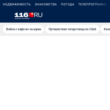
НЕДВИЖИМОСТЬ
ЗНАКОМСТВА
ПОГОДА
ТЕЛЕПРОГРАММА
Война с кафе из-за шума
Путешествие татарстанца по США
Каз