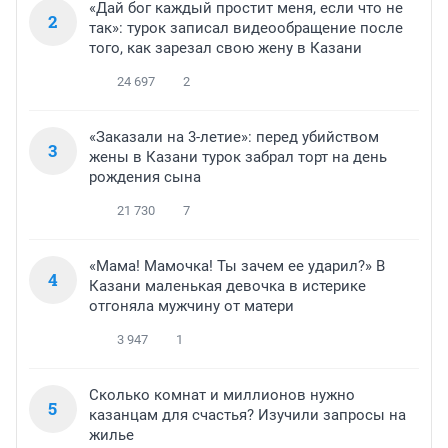
«Дай бог каждый простит меня, если что не
2
так»: турок записал видеообращение после
того, как зарезал свою жену в Казани
24 697
2
«Заказали на 3-летие»: перед убийством
3
жены в Казани турок забрал торт на день
рождения сына
21 730
7
«Мама! Мамочка! Ты зачем ее ударил?» В
4
Казани маленькая девочка в истерике
отгоняла мужчину от матери
3 947
1
Сколько комнат и миллионов нужно
5
казанцам для счастья? Изучили запросы на
жилье