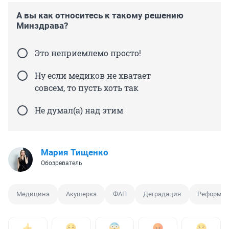
А вы как относитесь к такому решению
Минздрава?
Это неприемлемо просто!
Ну если медиков не хватает
совсем, то пусть хоть так
Не думал(а) над этим
Мария Тищенко
Обозреватель
Медицина
Акушерка
ФАП
Деградация
Реформа 