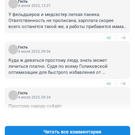
Гость
4 июля 2025, 13:37
У фельдшеров и медсестер легкая паника. 
Ответственность не прописана, зарплата скорее 
всего останется такой же, а работы прибавится мама 
не горюй.
+0
–0
Гость
4 июля 2025, 09:56
Куда ж деваться простому люду, знать может 
лечиться платно. Судя по всему Голиковской 
оптимизации для быстрого избавления от 
неплатящего контингента недостаточно, надо было 
+0
–0
ситуацию подправить, иначе ПФ свои недочёты и 
траты покрыть не сможет
Гость
4 июля 2025, 09:34
Простому народу сойдёт
+0
–0
Читать все комментарии