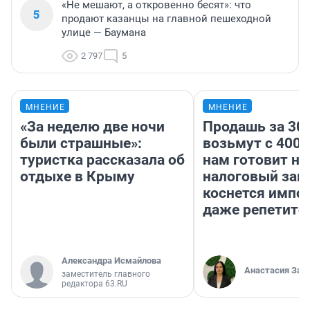
«Не мешают, а откровенно бесят»: что
5
продают казанцы на главной пешеходной
улице — Баумана
2 797
5
МНЕНИЕ
МНЕНИЕ
«За неделю две ночи
Продашь за 300
были страшные»:
возьмут с 4000
туристка рассказала об
нам готовит н
отдыхе в Крыму
налоговый зако
коснется импор
даже репетито
Александра Исмайлова
Анастасия Зав
заместитель главного
редактора 63.RU