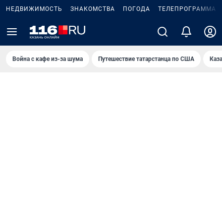
НЕДВИЖИМОСТЬ
ЗНАКОМСТВА
ПОГОДА
ТЕЛЕПРОГРАММА
Война с кафе из-за шума
Путешествие татарстанца по США
Каз