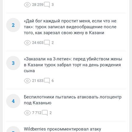
28 259
3
«Дай бог каждый простит меня, если что не
2
так»: турок записал видеообращение после
того, как зарезал свою жену в Казани
24 603
2
«Заказали на 3-летие»: перед убийством жены
3
в Казани турок забрал торт на день рождения
сына
21 633
6
Беспилотники пытались атаковать логоцентр
4
под Казанью
7 712
2
Wildberries прокомментировал атаку