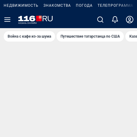
НЕДВИЖИМОСТЬ
ЗНАКОМСТВА
ПОГОДА
ТЕЛЕПРОГРАММА
Война с кафе из-за шума
Путешествие татарстанца по США
Каз