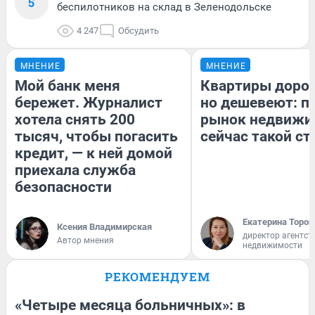
5
беспилотников на склад в Зеленодольске
4 247
Обсудить
МНЕНИЕ
МНЕНИЕ
Мой банк меня
Квартиры доро
бережет. Журналист
но дешевеют: п
хотела снять 200
рынок недвижи
тысяч, чтобы погасить
сейчас такой с
кредит, — к ней домой
приехала служба
безопасности
Екатерина Тороп
Ксения Владимирская
директор агентст
Автор мнения
недвижимости
РЕКОМЕНДУЕМ
«Четыре месяца больничных»: в