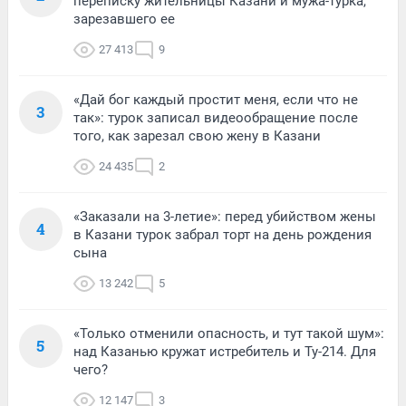
переписку жительницы Казани и мужа-турка,
зарезавшего ее
27 413
9
«Дай бог каждый простит меня, если что не
3
так»: турок записал видеообращение после
того, как зарезал свою жену в Казани
24 435
2
«Заказали на 3-летие»: перед убийством жены
4
в Казани турок забрал торт на день рождения
сына
13 242
5
«Только отменили опасность, и тут такой шум»:
5
над Казанью кружат истребитель и Ту-214. Для
чего?
12 147
3