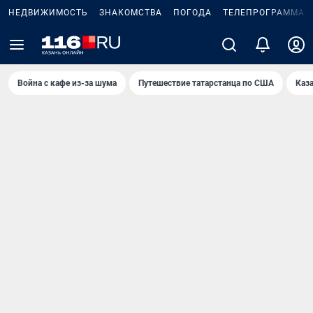
НЕДВИЖИМОСТЬ
ЗНАКОМСТВА
ПОГОДА
ТЕЛЕПРОГРАММА
Война с кафе из-за шума
Путешествие татарстанца по США
Каз