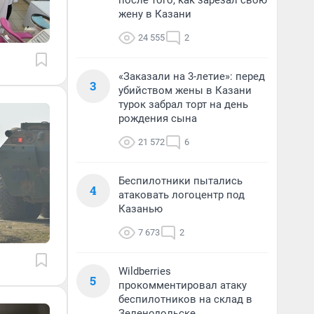
после того, как зарезал свою
жену в Казани
24 555
2
«Заказали на 3-летие»: перед
3
убийством жены в Казани
турок забрал торт на день
рождения сына
21 572
6
Беспилотники пытались
4
атаковать логоцентр под
Казанью
7 673
2
Wildberries
5
прокомментировал атаку
беспилотников на склад в
Зеленодольске