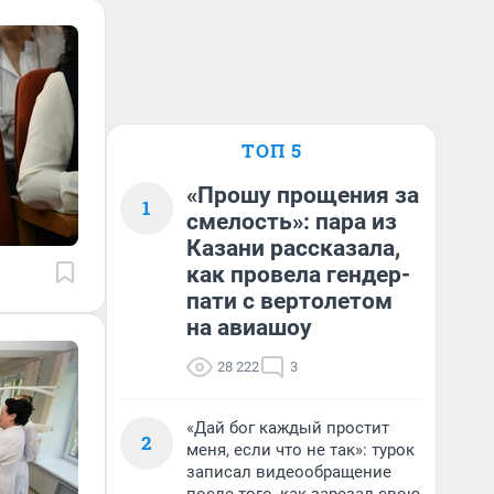
ТОП 5
«Прошу прощения за
1
смелость»: пара из
Казани рассказала,
как провела гендер-
пати с вертолетом
на авиашоу
28 222
3
«Дай бог каждый простит
2
меня, если что не так»: турок
записал видеообращение