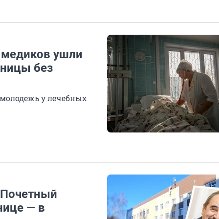
ч медиков ушли
ьницы без
 молодежь у лечебных
. Почетный
нице — в