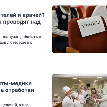
ителей и врачей?
ы проводят над
 педвузов работать в
зцу, чем еще их
енты-медики
а отработки
 целевой, а все