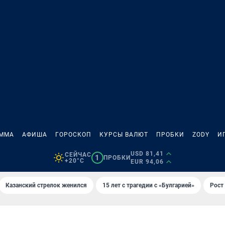
АММА
АФИША
ГОРОСКОП
КУРСЫ ВАЛЮТ
ПРОБКИ
ZODY
И
USD 81,41
СЕЙЧАС
1
ПРОБКИ
+20°C
EUR 94,06
Казанский стрелок женился
15 лет с трагедии с «Булгарией»
Рост 