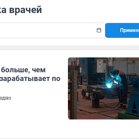
ка врачей
Примен
 больше, чем
 зарабатывает по
едно