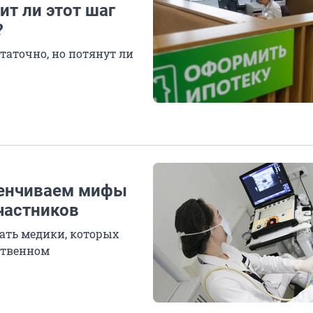
т ли этот шаг
?
таточно, но потянут ли
звенчиваем мифы
частников
ать медики, которых
ственном