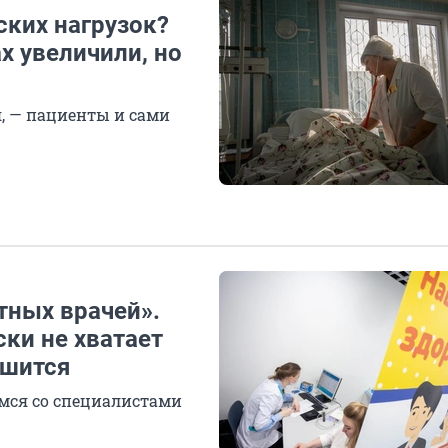
дских нагрузок?
х увеличили, но
я, — пациенты и сами
тных врачей».
ки не хватает
ешится
емся со специалистами