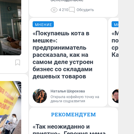
4 210
Обсудить
МНЕНИЕ
МНЕНИЕ
«Покупаешь кота в
«Машин
мешке»:
полете
предприниматель
сравни
рассказала, как на
Казахс
самом деле устроен
бизнес со складами
дешевых товаров
Наталья Шорохова
Ан
Открыла кофейную точку на
деньги соцразвития
РЕКОМЕНДУЕМ
«Так неожиданно и
приятно». Героиня мема