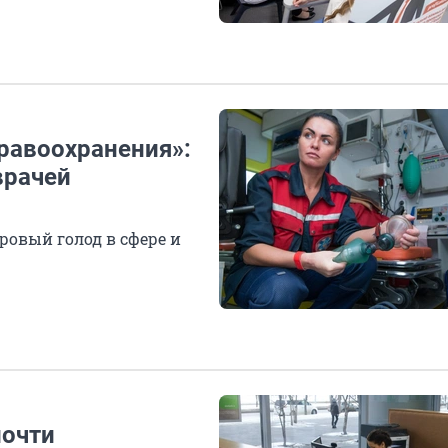
равоохранения»:
врачей
ровый голод в сфере и
почти