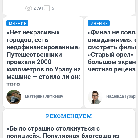
2 791
5
МНЕНИЕ
МНЕНИЕ
«Нет некрасивых
«Финал не совпа
городов, есть
ожиданиями»: с
недофинансированные».
смотреть филь
Путешественники
«Старый орел» 
проехали 2000
большом экран
километров по Уралу на
честная реценз
машине — стоило ли оно
того
Екатерина Литкевич
Надежда Губарь
РЕКОМЕНДУЕМ
«Было страшно столкнуться с
полицией». Популярная блогерша из