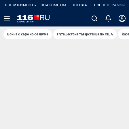
НЕДВИЖИМОСТЬ
ЗНАКОМСТВА
ПОГОДА
ТЕЛЕПРОГРАММА
Война с кафе из-за шума
Путешествие татарстанца по США
Каз