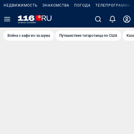
НЕДВИЖИМОСТЬ
ЗНАКОМСТВА
ПОГОДА
ТЕЛЕПРОГРАММА
Война с кафе из-за шума
Путешествие татарстанца по США
Каз