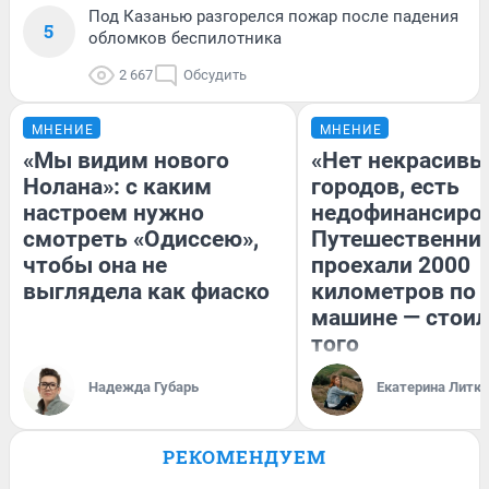
Под Казанью разгорелся пожар после падения
5
обломков беспилотника
2 667
Обсудить
МНЕНИЕ
МНЕНИЕ
«Мы видим нового
«Нет некрасивы
Нолана»: с каким
городов, есть
настроем нужно
недофинансиро
смотреть «Одиссею»,
Путешественни
чтобы она не
проехали 2000
выглядела как фиаско
километров по 
машине — стоил
того
Надежда Губарь
Екатерина Литк
РЕКОМЕНДУЕМ