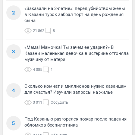
«Заказали на 3-летие»: перед убийством жены
2
в Казани турок забрал торт на день рождения
сына
21 862
8
«Мама! Мамочка! Ты зачем ее ударил?» В
3
Казани маленькая девочка в истерике отгоняла
мужчину от матери
4 085
1
Сколько комнат и миллионов нужно казанцам
4
для счастья? Изучили запросы на жилье
3 011
Обсудить
Под Казанью разгорелся пожар после падения
5
обломков беспилотника