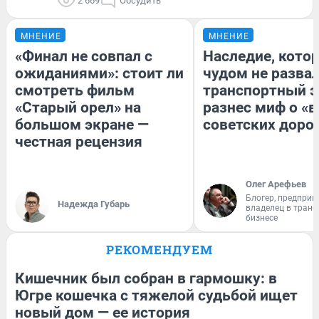
2 669
Обсудить
МНЕНИЕ
МНЕНИЕ
«Финал не совпал с
Наследие, кото
ожиданиями»: стоит ли
чудом не разва
смотреть фильм
транспортный э
«Старый орел» на
разнес миф о «
большом экране —
советских доро
честная рецензия
Олег Арефьев
Блогер, предприн
Надежда Губарь
владелец в тран
бизнесе
РЕКОМЕНДУЕМ
Кишечник был собран в гармошку: в
Югре кошечка с тяжелой судьбой ищет
новый дом — ее история