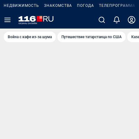
НЕДВИЖИМОСТЬ
ЗНАКОМСТВА
ПОГОДА
ТЕЛЕПРОГРАММА
Война с кафе из-за шума
Путешествие татарстанца по США
Каз