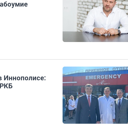
лабоумие
в Иннополисе:
 РКБ