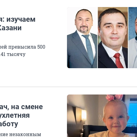
я: изучаем
Казани
чей превысила 500
141 тысячу
ач, на смене
ухлетняя
аботу
ение незаконным