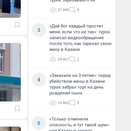
турка, зарезавшего ее
27 449
9
«Дай бог каждый простит
3
меня, если что не так»: турок
записал видеообращение
после того, как зарезал свою
жену в Казани
24 467
2
«Заказали на 3-летие»: перед
4
убийством жены в Казани
турок забрал торт на день
рождения сына
14 465
5
«Только отменили
5
опасность, и тут такой шум»:
над Казанью кружат