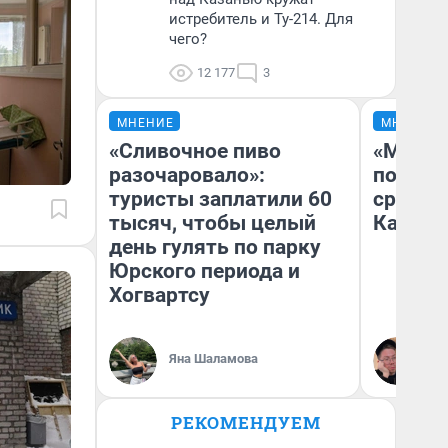
истребитель и Ту-214. Для
чего?
12 177
3
МНЕНИЕ
МНЕНИЕ
«Сливочное пиво
«Машин
разочаровало»:
полете
туристы заплатили 60
сравни
тысяч, чтобы целый
Казахс
день гулять по парку
Юрского периода и
Хогвартсу
Яна Шаламова
Ан
РЕКОМЕНДУЕМ