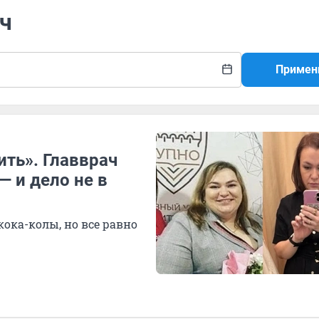
ач
Примен
ить». Главврач
— и дело не в
кока-колы, но все равно