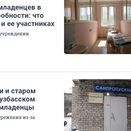
 младенцев в
обности: что
 и ее участниках
 учреждении
и и старом
кузбасском
 младенцы
режения из-за