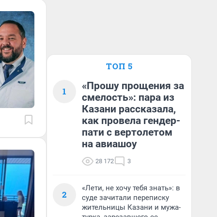
ТОП 5
«Прошу прощения за
1
смелость»: пара из
Казани рассказала,
как провела гендер-
пати с вертолетом
на авиашоу
28 172
3
«Лети, не хочу тебя знать»: в
2
суде зачитали переписку
жительницы Казани и мужа-