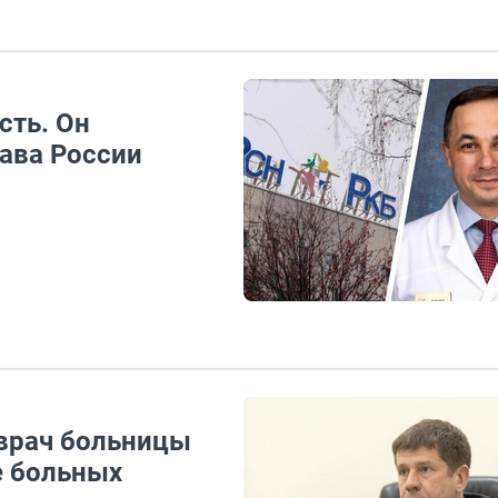
сть. Он
ава России
врач больницы
е больных