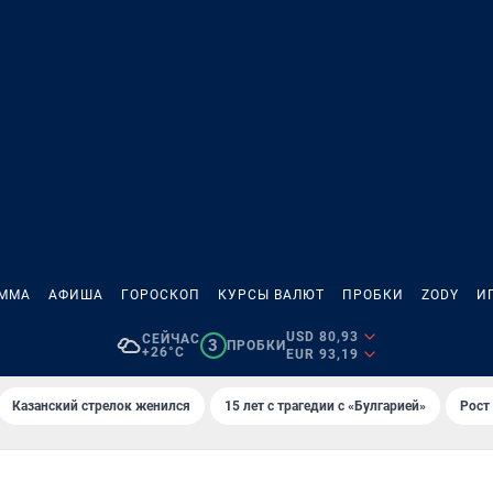
АММА
АФИША
ГОРОСКОП
КУРСЫ ВАЛЮТ
ПРОБКИ
ZODY
И
USD 80,93
СЕЙЧАС
3
ПРОБКИ
+26°C
EUR 93,19
Казанский стрелок женился
15 лет с трагедии с «Булгарией»
Рост 