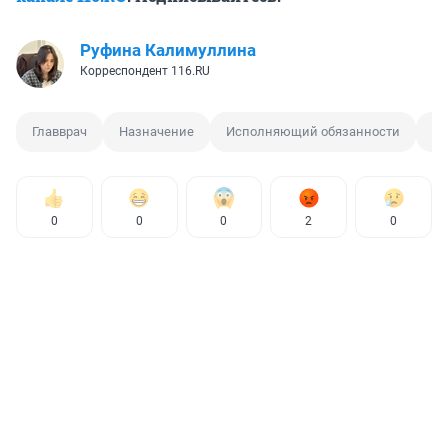
Руфина Калимуллина
Корреспондент 116.RU
Главврач
Назначение
Исполняющий обязанности
РК
0
0
0
2
0