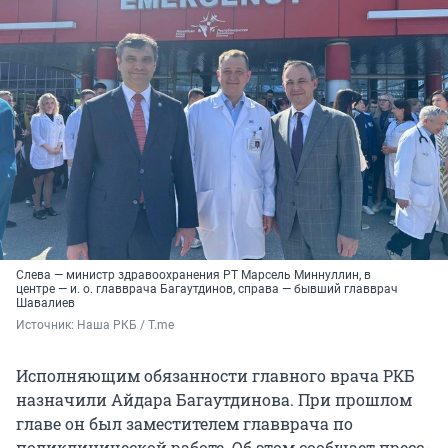
Слева — министр здравоохранения РТ Марсель Миннуллин, в
центре — и. о. главврача Багаутдинов, справа — бывший главврач
Шавалиев
Источник: 
Наша РКБ / T.me
Исполняющим обязанности главного врача РКБ
назначили Айдара Багаутдинова. При прошлом
главе он был заместителем главврача по
поликлинической работе. Об этом сообщает пресс-