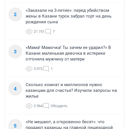
«Заказали на 3-летие»: перед убийством
2
жены в Казани турок забрал торт на день
рождения сына
21 751
7
«Мама! Мамочка! Ты зачем ее ударил?» В
3
Казани маленькая девочка в истерике
отгоняла мужчину от матери
3 972
1
Сколько комнат и миллионов нужно
4
казанцам для счастья? Изучили запросы на
жилье
2 964
Обсудить
«Не мешают, а откровенно бесят»: что
5
продают казанцы на главной пешеходной