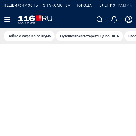
НЕДВИЖИМОСТЬ
ЗНАКОМСТВА
ПОГОДА
ТЕЛЕПРОГРАММА
Война с кафе из-за шума
Путешествие татарстанца по США
Каз