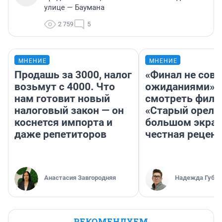
улице — Баумана
2 759
5
МНЕНИЕ
МНЕНИЕ
Продашь за 3000, налог
«Финал не совп
возьмут с 4000. Что
ожиданиями»: 
нам готовит новый
смотреть фил
налоговый закон — он
«Старый орел» 
коснется импорта и
большом экран
даже репетиторов
честная рецен
Анастасия Завгородняя
Надежда Губар
РЕКОМЕНДУЕМ