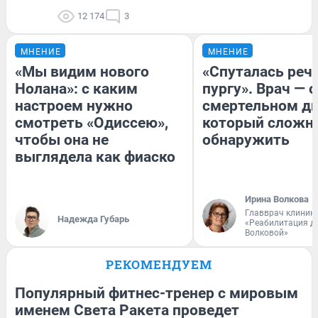
12 174
3
МНЕНИЕ
МНЕНИЕ
«Мы видим нового
«Спуталась речь
Нолана»: с каким
пургу». Врач — о
настроем нужно
смертельном ди
смотреть «Одиссею»,
который сложн
чтобы она не
обнаружить
выглядела как фиаско
Ирина Волкова
Главврач клиник
Надежда Губарь
«Реабилитация д
Волковой»
РЕКОМЕНДУЕМ
Популярный фитнес-тренер с мировым
именем Света Ракета проведет