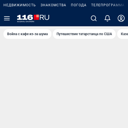
НЕДВИЖИМОСТЬ
ЗНАКОМСТВА
ПОГОДА
ТЕЛЕПРОГРАММА
Война с кафе из-за шума
Путешествие татарстанца по США
Каз