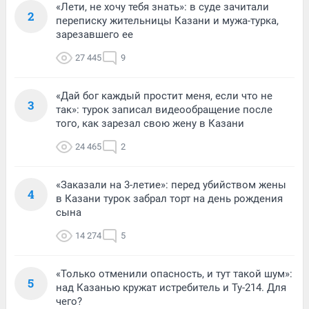
«Лети, не хочу тебя знать»: в суде зачитали
2
переписку жительницы Казани и мужа-турка,
зарезавшего ее
27 445
9
«Дай бог каждый простит меня, если что не
3
так»: турок записал видеообращение после
того, как зарезал свою жену в Казани
24 465
2
«Заказали на 3-летие»: перед убийством жены
4
в Казани турок забрал торт на день рождения
сына
14 274
5
«Только отменили опасность, и тут такой шум»:
5
над Казанью кружат истребитель и Ту-214. Для
чего?