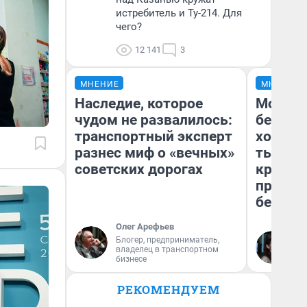
истребитель и Ту-214. Для
чего?
12 141
3
МНЕНИЕ
МНЕНИЕ
Наследие, которое
Мой ба
чудом не развалилось:
береже
транспортный эксперт
хотела 
разнес миф о «вечных»
тысяч,
советских дорогах
кредит,
приеха
безопа
Олег Арефьев
Блогер, предприниматель,
Кс
владелец в транспортном
Ав
бизнесе
РЕКОМЕНДУЕМ