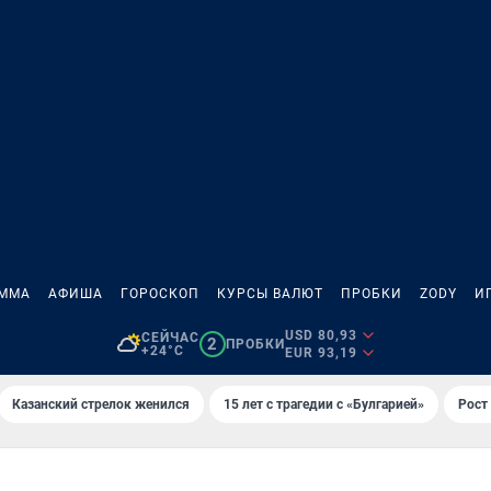
АММА
АФИША
ГОРОСКОП
КУРСЫ ВАЛЮТ
ПРОБКИ
ZODY
И
USD 80,93
СЕЙЧАС
2
ПРОБКИ
+24°C
EUR 93,19
Казанский стрелок женился
15 лет с трагедии с «Булгарией»
Рост 