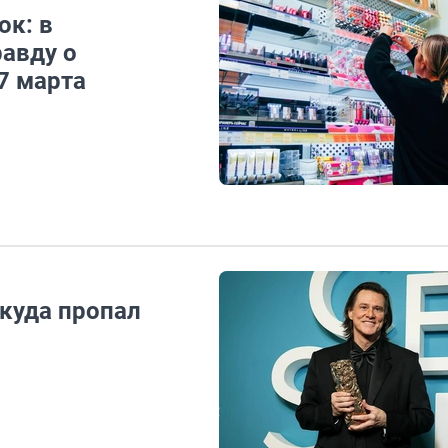
ок: в
авду о
7 марта
 куда пропал