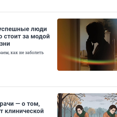
 успешные люди
о стоит за модой
езни
аем, как не заболеть
рачи — о том,
от клинической