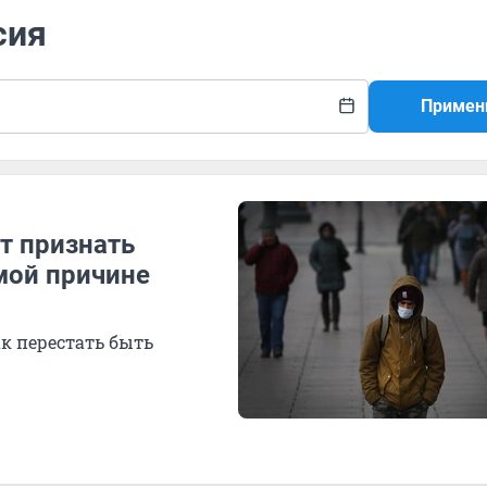
сия
Примен
ет признать
амой причине
ак перестать быть