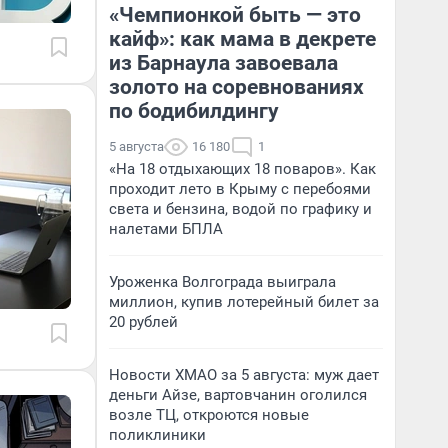
«Чемпионкой быть — это
кайф»: как мама в декрете
из Барнаула завоевала
золото на соревнованиях
по бодибилдингу
5 августа
16 180
1
«На 18 отдыхающих 18 поваров». Как
проходит лето в Крыму с перебоями
света и бензина, водой по графику и
налетами БПЛА
Уроженка Волгограда выиграла
миллион, купив лотерейный билет за
20 рублей
Новости ХМАО за 5 августа: муж дает
деньги Айзе, вартовчанин оголился
возле ТЦ, откроются новые
поликлиники