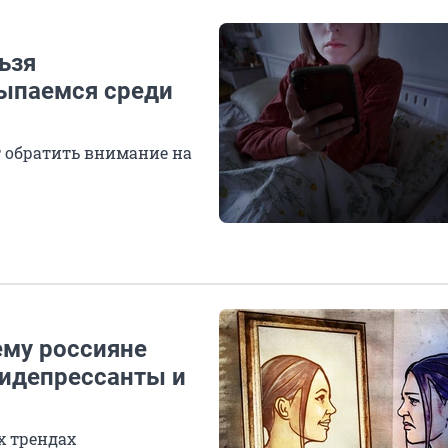
ьзя
сыпаемся среди
ит обратить внимание на
ему россияне
тидепрессанты и
х трендах