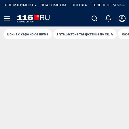
НЕДВИЖИМОСТЬ
ЗНАКОМСТВА
ПОГОДА
ТЕЛЕПРОГРАММА
Война с кафе из-за шума
Путешествие татарстанца по США
Каз