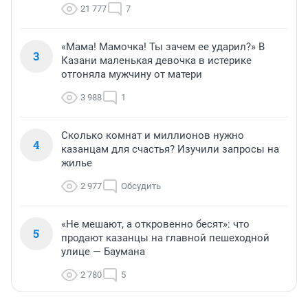
21 777
7
«Мама! Мамочка! Ты зачем ее ударил?» В
3
Казани маленькая девочка в истерике
отгоняла мужчину от матери
3 988
1
Сколько комнат и миллионов нужно
4
казанцам для счастья? Изучили запросы на
жилье
2 977
Обсудить
«Не мешают, а откровенно бесят»: что
5
продают казанцы на главной пешеходной
улице — Баумана
2 780
5