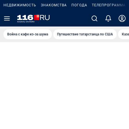
НЕДВИЖИМОСТЬ
ЗНАКОМСТВА
ПОГОДА
ТЕЛЕПРОГРАММА
Война с кафе из-за шума
Путешествие татарстанца по США
Каз