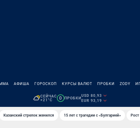
АММА
АФИША
ГОРОСКОП
КУРСЫ ВАЛЮТ
ПРОБКИ
ZODY
И
USD 80,93
СЕЙЧАС
0
ПРОБКИ
+21°C
EUR 93,19
Казанский стрелок женился
15 лет с трагедии с «Булгарией»
Рост 