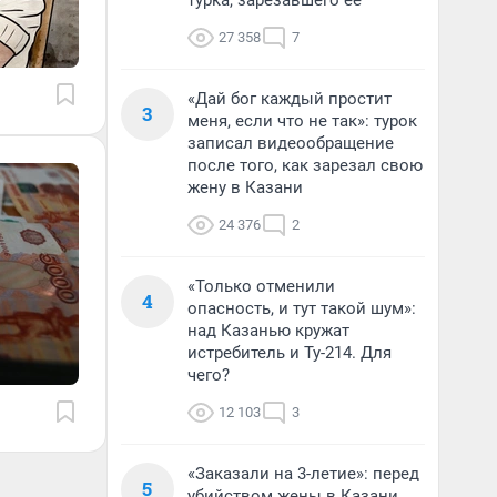
турка, зарезавшего ее
27 358
7
«Дай бог каждый простит
3
меня, если что не так»: турок
записал видеообращение
после того, как зарезал свою
жену в Казани
24 376
2
«Только отменили
4
опасность, и тут такой шум»:
над Казанью кружат
истребитель и Ту-214. Для
чего?
12 103
3
«Заказали на 3-летие»: перед
5
убийством жены в Казани