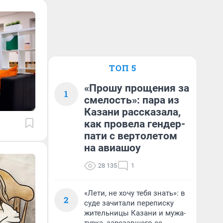
ТОП 5
«Прошу прощения за
1
смелость»: пара из
Казани рассказала,
как провела гендер-
пати с вертолетом
на авиашоу
28 135
1
«Лети, не хочу тебя знать»: в
2
суде зачитали переписку
жительницы Казани и мужа-