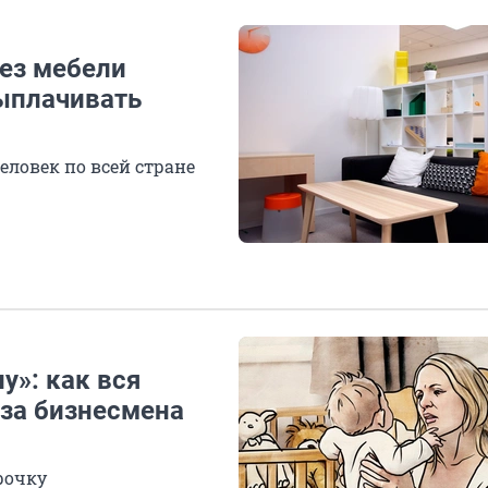
ез мебели
ыплачивать
ловек по всей стране
у»: как вся
-за бизнесмена
рочку