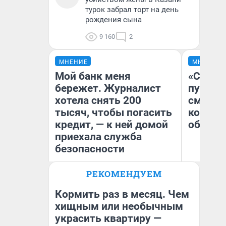
турок забрал торт на день
рождения сына
9 160
2
МНЕНИЕ
МНЕНИЕ
Мой банк меня
«Спутал
бережет. Журналист
пургу».
хотела снять 200
смерте
тысяч, чтобы погасить
которы
кредит, — к ней домой
обнару
приехала служба
безопасности
Ир
РЕКОМЕНДУЕМ
Гл
Ксения Владимирская
«Р
Автор мнения
Во
Кормить раз в месяц. Чем
хищным или необычным
украсить квартиру —