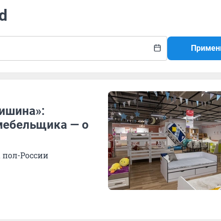
d
Примен
тишина»:
мебельщика — о
 пол-России