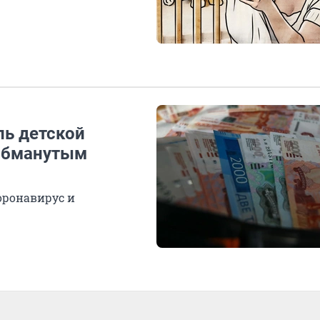
ль детской
 обманутым
оронавирус и