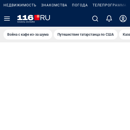
НЕДВИЖИМОСТЬ
ЗНАКОМСТВА
ПОГОДА
ТЕЛЕПРОГРАММА
Война с кафе из-за шума
Путешествие татарстанца по США
Каз