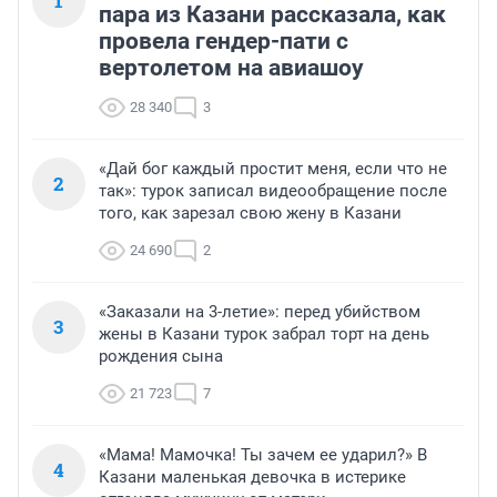
1
пара из Казани рассказала, как
провела гендер-пати с
вертолетом на авиашоу
28 340
3
«Дай бог каждый простит меня, если что не
2
так»: турок записал видеообращение после
того, как зарезал свою жену в Казани
24 690
2
«Заказали на 3-летие»: перед убийством
3
жены в Казани турок забрал торт на день
рождения сына
21 723
7
«Мама! Мамочка! Ты зачем ее ударил?» В
4
Казани маленькая девочка в истерике