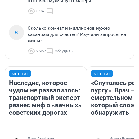
отгоняла мужчину от матери
3 941
1
Сколько комнат и миллионов нужно
5
казанцам для счастья? Изучили запросы на
жилье
2 952
Обсудить
МНЕНИЕ
МНЕНИЕ
Наследие, которое
«Спуталась реч
чудом не развалилось:
пургу». Врач — 
транспортный эксперт
смертельном д
разнес миф о «вечных»
который слож
советских дорогах
обнаружить
Олег Арефьев
Ирина Волкова