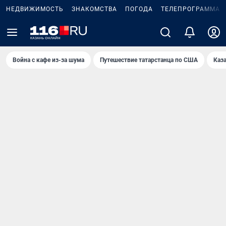
НЕДВИЖИМОСТЬ
ЗНАКОМСТВА
ПОГОДА
ТЕЛЕПРОГРАММА
Война с кафе из-за шума
Путешествие татарстанца по США
Каз