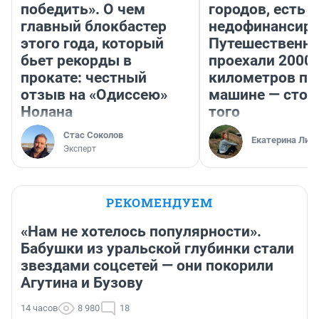
победить». О чем
городов, есть
главный блокбастер
недофинансиро
этого года, который
Путешественн
бьет рекорды в
проехали 2000
прокате: честный
километров по 
отзыв на «Одиссею»
машине — стои
Нолана
того
Стас Соколов
Екатерина Лит
Эксперт
РЕКОМЕНДУЕМ
«Нам не хотелось популярности».
Бабушки из уральской глубинки стали
звездами соцсетей — они покорили
Агутина и Бузову
14 часов
8 980
18