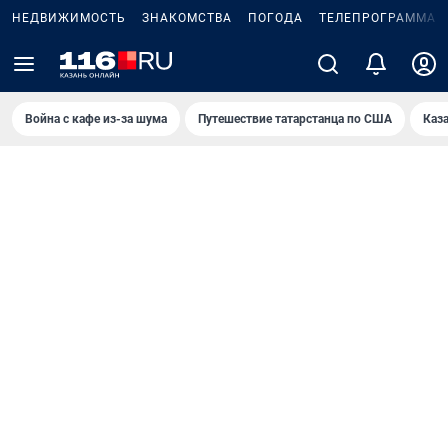
НЕДВИЖИМОСТЬ
ЗНАКОМСТВА
ПОГОДА
ТЕЛЕПРОГРАММА
Война с кафе из-за шума
Путешествие татарстанца по США
Каз