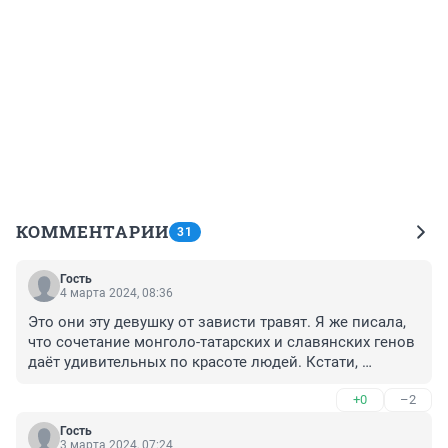
КОММЕНТАРИИ
31
Гость
4 марта 2024, 08:36
Это они эту девушку от зависти травят. Я же писала, 
что сочетание монголо-татарских и славянских генов 
даёт удивительных по красоте людей. Кстати, 
центральная часть Украины и территории ЛНР и ДНР 
+0
–2
тоже были оккупированы монголо-татарами. Там 
тоже не мало красивых людей.
Гость
3 марта 2024, 07:24