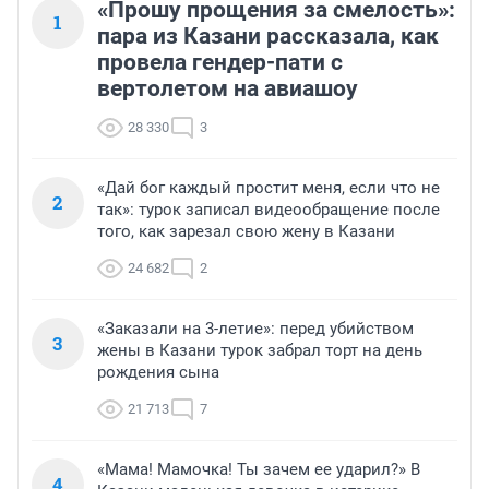
«Прошу прощения за смелость»:
1
пара из Казани рассказала, как
провела гендер-пати с
вертолетом на авиашоу
28 330
3
«Дай бог каждый простит меня, если что не
2
так»: турок записал видеообращение после
того, как зарезал свою жену в Казани
24 682
2
«Заказали на 3-летие»: перед убийством
3
жены в Казани турок забрал торт на день
рождения сына
21 713
7
«Мама! Мамочка! Ты зачем ее ударил?» В
4