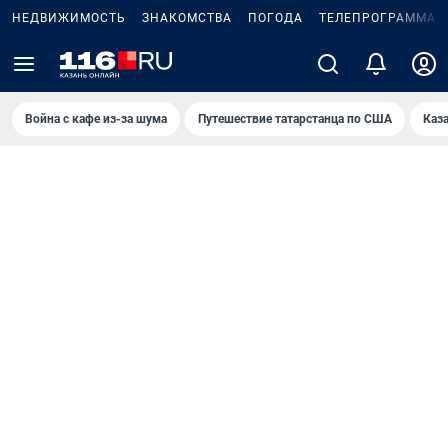
НЕДВИЖИМОСТЬ
ЗНАКОМСТВА
ПОГОДА
ТЕЛЕПРОГРАММА
Война с кафе из-за шума
Путешествие татарстанца по США
Каз