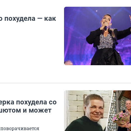
о похудела — как
ерка похудела со
ашютом и может
 поворачивается