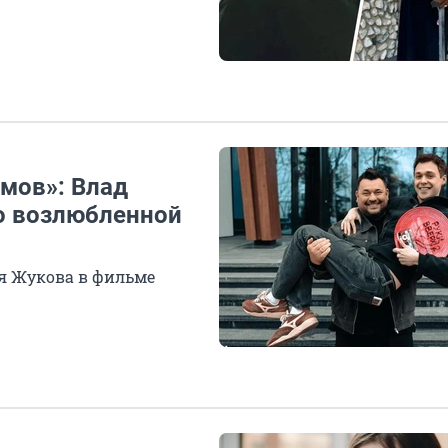
ммов»: Влад
 о возлюбленной
ея Жукова в фильме