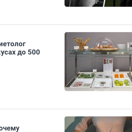
диетолог
усах до 500
Почему