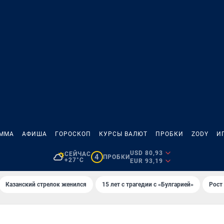
АММА
АФИША
ГОРОСКОП
КУРСЫ ВАЛЮТ
ПРОБКИ
ZODY
И
USD 80,93
СЕЙЧАС
4
ПРОБКИ
+27°C
EUR 93,19
Казанский стрелок женился
15 лет с трагедии с «Булгарией»
Рост 