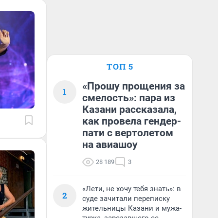
ТОП 5
«Прошу прощения за
1
смелость»: пара из
Казани рассказала,
как провела гендер-
пати с вертолетом
на авиашоу
28 189
3
«Лети, не хочу тебя знать»: в
2
суде зачитали переписку
жительницы Казани и мужа-