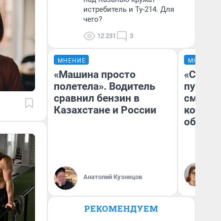
истребитель и Ту-214. Для
чего?
12 231
3
МНЕНИЕ
МНЕНИЕ
«Машина просто
«Спутал
полетела». Водитель
пургу».
сравнил бензин в
смерте
Казахстане и России
которы
обнару
Ир
Гл
Анатолий Кузнецов
«Р
Во
РЕКОМЕНДУЕМ