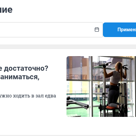
ние
Примен
е достаточно?
заниматься,
ужно ходить в зал едва