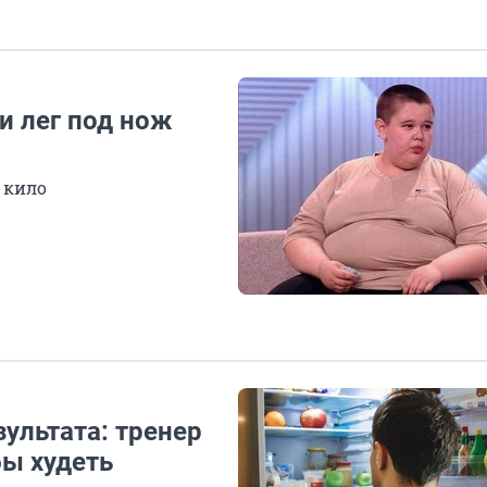
 лег под нож
 кило
ультата: тренер
бы худеть