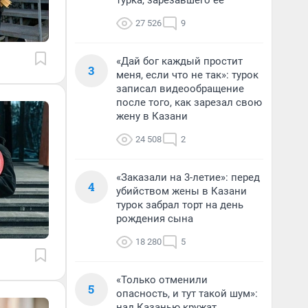
турка, зарезавшего ее
27 526
9
«Дай бог каждый простит
3
меня, если что не так»: турок
записал видеообращение
после того, как зарезал свою
жену в Казани
24 508
2
«Заказали на 3-летие»: перед
4
убийством жены в Казани
турок забрал торт на день
рождения сына
18 280
5
«Только отменили
5
опасность, и тут такой шум»:
над Казанью кружат