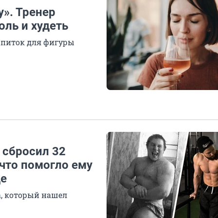
у». Тренер
оль и худеть
апиток для фигуры
 сбросил 32
 что помогло ему
де
, который нашел