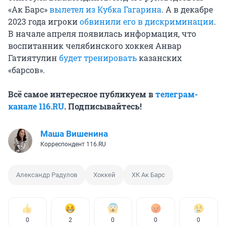
«Ак Барс»
вылетел из Кубка Гагарина
. А в декабре
2023 года игроки
обвинили его в дискриминации
.
В начале апреля появилась информация, что
воспитанник челябинского хоккея Анвар
Гатиятулин
будет тренировать
казанских
«барсов».
Всё самое интересное публикуем в
телеграм-
канале 116.RU
. Подписывайтесь!
Маша Вишенина
Корреспондент 116.RU
Александр Радулов
Хоккей
ХК Ак Барс
0
2
0
0
0