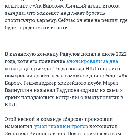
контракт с «Ак Барсом». Личный агент игрока
заверил, что хоккеист не думает бросать
спортивную карьеру. Сейчас он еще не решил, где
будет продолжать играть.
В казанскую команду Радулов попал в июле 2022
года, хотя его появление
анонсировали за два
месяца
до приезда. Тогда звезда НХЛ говорил о
намерении делать всё возможное для победы «Ак
Барса». Генменеджер хоккейного клуба Марат
Валиуллин называл Радулова «одним из самых
ярких нападающих, когда-либо выступавших в
КХЛ».
Этой весной в команде «барсов» произошли
изменения:
ушел главный тренер
хоккеистов
Зинэтула Билялетдинов. Под его руководством