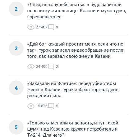
«Лети, не хочу тебя знать»: в суде зачитали
2
переписку жительницы Казани и мужа-турка,
зарезавшего ее
27 487
9
«Дай бог каждый простит меня, если что не
3
так»: турок записал видеообращение после
того, как зарезал свою жену в Казани
24 490
2
«Заказали на 3-летие»: перед убийством
4
жены в Казани турок забрал торт на день
рождения сына
15 876
5
«Только отменили опасность, и тут такой
5
шум»: над Казанью кружат истребитель и
Ту-214. Для чего?