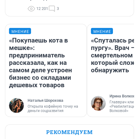
12 201
3
МНЕНИЕ
МНЕНИЕ
«Покупаешь кота в
«Спуталась реч
мешке»:
пургу». Врач — 
предприниматель
смертельном д
рассказала, как на
который слож
самом деле устроен
обнаружить
бизнес со складами
дешевых товаров
Ирина Волкова
Наталья Шорохова
Главврач клини
Открыла кофейную точку на
«Реабилитация 
деньги соцразвития
Волковой»
РЕКОМЕНДУЕМ