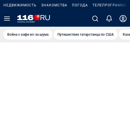
НЕДВИЖИМОСТЬ
ЗНАКОМСТВА
ПОГОДА
ТЕЛЕПРОГРАММА
Война с кафе из-за шума
Путешествие татарстанца по США
Каз