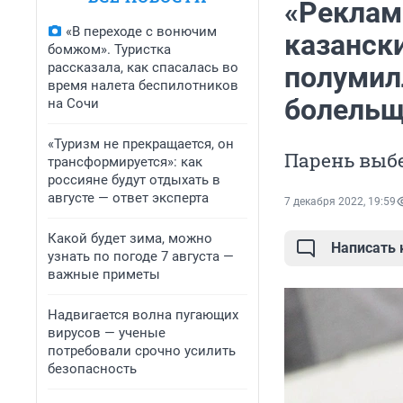
«Реклам
«В переходе с вонючим
казанск
бомжом». Туристка
рассказала, как спасалась во
полумил
время налета беспилотников
болель
на Сочи
«Туризм не прекращается, он
Парень выбе
трансформируется»: как
россияне будут отдыхать в
августе — ответ эксперта
7 декабря 2022, 19:59
Какой будет зима, можно
Написать
узнать по погоде 7 августа —
важные приметы
Надвигается волна пугающих
вирусов — ученые
потребовали срочно усилить
безопасность