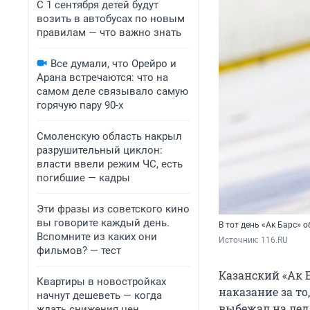
С 1 сентября детей будут
возить в автобусах по новым
правилам — что важно знать
Все думали, что Орейро и
Арана встречаются: что на
самом деле связывало самую
горячую пару 90-х
Смоленскую область накрыл
разрушительный циклон:
власти ввели режим ЧС, есть
погибшие — кадры
Эти фразы из советского кино
вы говорите каждый день.
В тот день «Ак Барс» 
Вспомните из каких они
Источник: 
116.RU
фильмов? — тест
Казанский «Ак Б
Квартиры в новостройках
наказание за то
начнут дешеветь — когда
выбежал на лед
ждать снижения цен