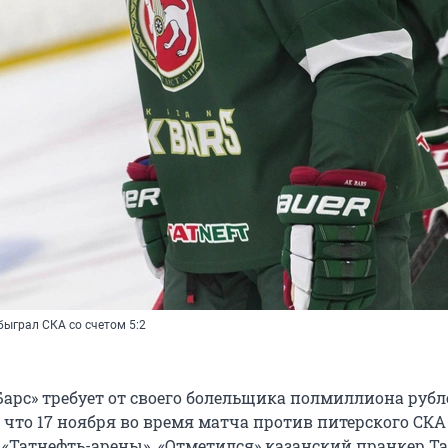
обыграл СКА со счетом 5:2
арс» требует от своего болельщика полмиллиона рубл
, что 17 ноября во время матча против питерского СКА
 «Татнефть-арены». «Отметился» казанский пранкер Т