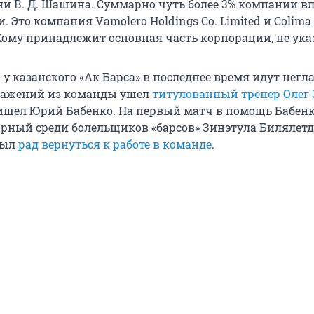
ни В. Д. Шашина. Суммарно чуть более 3% компании в
. Это компания Vamolero Holdings Co. Limited и Colima
. Кому принадлежит основная часть корпорации, не ука
у казанского «Ак Барса» в последнее время идут негла
оражений из команды ушел
титулованный тренер Олег
ришел Юрий Бабенко. На первый матч в помощь Бабен
рный среди болельщиков «барсов» Зинэтула Билялетд
был
рад вернуться к работе в команде
.