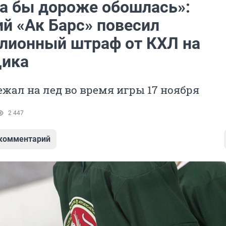
а бы дороже обошлась»:
ий «Ак Барс» повесил
лионный штраф от КХЛ на
щика
жал на лед во время игры 17 ноября
2 447
 комментарий