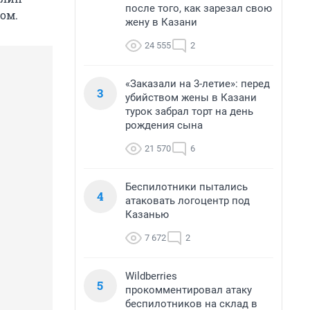
после того, как зарезал свою
ом.
жену в Казани
24 555
2
«Заказали на 3-летие»: перед
3
убийством жены в Казани
турок забрал торт на день
рождения сына
21 570
6
Беспилотники пытались
4
атаковать логоцентр под
Казанью
7 672
2
Wildberries
5
прокомментировал атаку
беспилотников на склад в