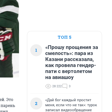
ТОП 5
«Прошу прощения за
1
смелость»: пара из
Казани рассказала,
как провела гендер-
пати с вертолетом
на авиашоу
28 222
3
ей. Это
«Дай бог каждый простит
2
меня, если что не так»: турок
 парень
записал видеообращение
алип