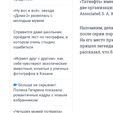
«Татнефть» име
две организации
«Ну вот и всё»: звезда
Associated S. A
«Дома-2» развелась с
молодым мужем
Напомним, дела 
Справится даже школьник:
после серии п
пройдите тест по географии, в
На его место п
котором очень стыдно
пришел легенда
ошибиться
рассказал, что 
«Играют друг с другом»: как
себя чувствуют экзотические
животные, изъятые у уличных
фотографов в Казани
Больше не скрывает:
Полина Гагарина показала
романтичные кадры с новым
избранником
«Четырех мужей потеряла»: