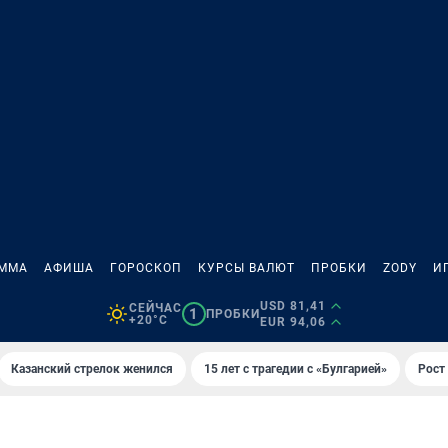
АММА
АФИША
ГОРОСКОП
КУРСЫ ВАЛЮТ
ПРОБКИ
ZODY
И
USD 81,41
СЕЙЧАС
1
ПРОБКИ
+20°C
EUR 94,06
Казанский стрелок женился
15 лет с трагедии с «Булгарией»
Рост 