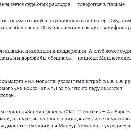
змещения судебных расходов, — говорится в письме.
ти письма от клуба опубликовал сам блогер. Ему, пом
тупок обошелся в 10 суток ареста и год дисквалификац
олельщики похлопали и поддержали. А клуб хочет суди
клама им дороже бы обошлась, — написал Миннегалиев
формации РИА Новости, указанный штраф в 500 000 ру
амого «Ак Барса» от КХЛ за то, что на льду оказался
ловек.
 сервиса «Контур.Фокус», «СКП "Татнефть — Ак Барс"»
азани, в качестве основного вида деятельности указана
 директором значится Мансур Усманов, а учредител