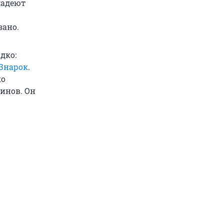
ладеют
зано.
дко:
 Знарок
.
ко
инов. Он