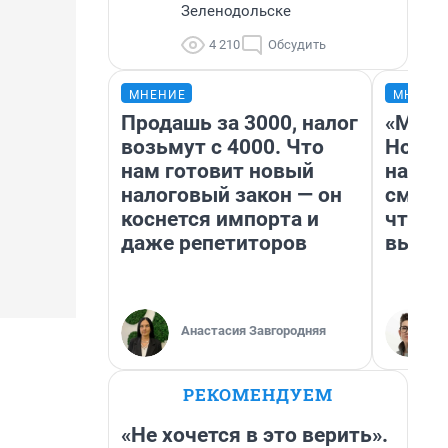
Зеленодольске
4 210
Обсудить
МНЕНИЕ
МНЕНИ
Продашь за 3000, налог
«Мы в
возьмут с 4000. Что
Нолан
нам готовит новый
настр
налоговый закон — он
смотр
коснется импорта и
чтобы
даже репетиторов
выгля
Анастасия Завгородняя
РЕКОМЕНДУЕМ
«Не хочется в это верить».