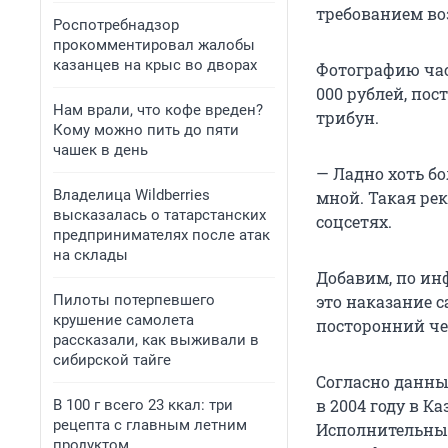
требованием во
Роспотребнадзор
прокомментировал жалобы
казанцев на крыс во дворах
Фотографию час
000 рублей, пос
Нам врали, что кофе вреден?
трибун.
Кому можно пить до пяти
чашек в день
— Ладно хоть б
Владелица Wildberries
мной. Такая ре
высказалась о татарстанских
соцсетях.
предпринимателях после атак
на склады
Добавим, по ин
Пилоты потерпевшего
это наказание с
крушение самолета
посторонний че
рассказали, как выживали в
сибирской тайге
Согласно данным
в 2004 году в К
В 100 г всего 23 ккал: три
рецепта с главным летним
Исполнительным
продуктом