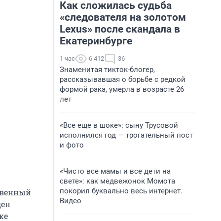
Как сложилась судьба
«следователя на золотом
Lexus» после скандала в
Екатеринбурге
1 час
6 412
36
Знаменитая тикток-блогер,
рассказывавшая о борьбе с редкой
формой рака, умерла в возрасте 26
лет
«Все еще в шоке»: сыну Трусовой
исполнился год — трогательный пост
и фото
«Чисто все мамы и все дети на
свете»: как медвежонок Момота
покорил буквально весь интернет.
твенный
Видео
ден
же