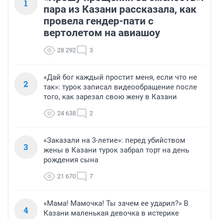
1
пара из Казани рассказала, как
провела гендер-пати с
вертолетом на авиашоу
28 292
3
«Дай бог каждый простит меня, если что не
2
так»: турок записал видеообращение после
того, как зарезал свою жену в Казани
24 638
2
«Заказали на 3-летие»: перед убийством
3
жены в Казани турок забрал торт на день
рождения сына
21 670
7
«Мама! Мамочка! Ты зачем ее ударил?» В
4
Казани маленькая девочка в истерике