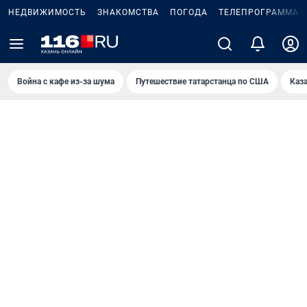
НЕДВИЖИМОСТЬ
ЗНАКОМСТВА
ПОГОДА
ТЕЛЕПРОГРАММА
Война с кафе из-за шума
Путешествие татарстанца по США
Каз