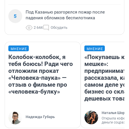
Под Казанью разгорелся пожар после
5
падения обломков беспилотника
2 644
Обсудить
МНЕНИЕ
МНЕНИЕ
Колобок-колобок, я
«Покупаешь ко
тебя боюсь! Ради чего
мешке»:
отложили прокат
предпринимат
«Человека-паука» —
рассказала, как
отзыв о фильме про
самом деле ус
«человека-булку»
бизнес со скл
дешевых това
Наталья Шорох
Надежда Губарь
Открыла кофейн
деньги соцразв