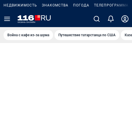
НЕДВИЖИМОСТЬ
ЗНАКОМСТВА
ПОГОДА
ТЕЛЕПРОГРАММА
Война с кафе из-за шума
Путешествие татарстанца по США
Каз