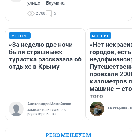
улице — Баумана
2 788
5
МНЕНИЕ
МНЕНИЕ
«За неделю две ночи
«Нет некрасив
были страшные»:
городов, есть
туристка рассказала об
недофинансиро
отдыхе в Крыму
Путешественн
проехали 2000
километров по 
машине — стои
того
Александра Исмайлова
Екатерина Лит
заместитель главного
редактора 63.RU
РЕКОМЕНДУЕМ