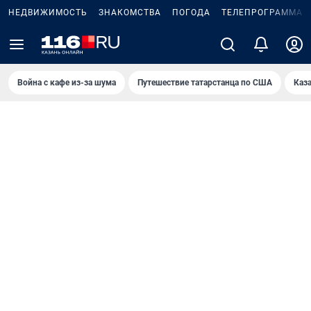
НЕДВИЖИМОСТЬ
ЗНАКОМСТВА
ПОГОДА
ТЕЛЕПРОГРАММА
Война с кафе из-за шума
Путешествие татарстанца по США
Каз