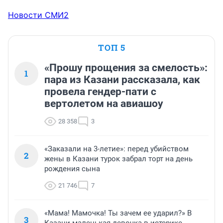
Новости СМИ2
ТОП 5
«Прошу прощения за смелость»:
1
пара из Казани рассказала, как
провела гендер-пати с
вертолетом на авиашоу
28 358
3
«Заказали на 3-летие»: перед убийством
2
жены в Казани турок забрал торт на день
рождения сына
21 746
7
«Мама! Мамочка! Ты зачем ее ударил?» В
3