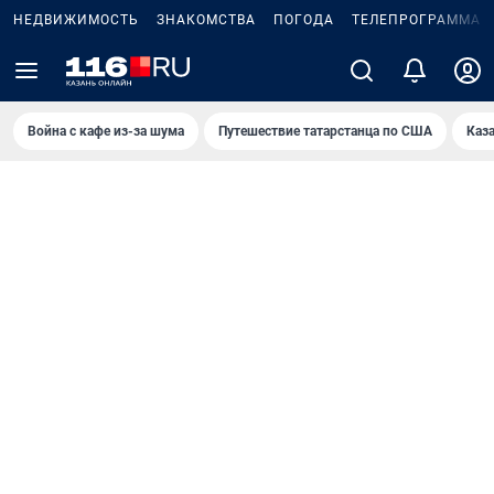
НЕДВИЖИМОСТЬ
ЗНАКОМСТВА
ПОГОДА
ТЕЛЕПРОГРАММА
Война с кафе из-за шума
Путешествие татарстанца по США
Каз