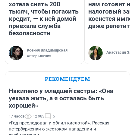
хотела снять 200
нам готовит н
тысяч, чтобы погасить
налоговый зако
кредит, — к ней домой
коснется импор
приехала служба
даже репетито
безопасности
Ксения Владимирская
Анастасия Зав
Автор мнения
РЕКОМЕНДУЕМ
Накипело у младшей сестры: «Она
уехала жить, а я осталась быть
хорошей»
17 часов
12 983
6
«Год преследовал и облил кислотой». Рассказ
петербурженки о жестоком нападении и