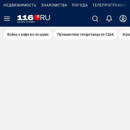
НЕДВИЖИМОСТЬ
ЗНАКОМСТВА
ПОГОДА
ТЕЛЕПРОГРАММА
Война с кафе из-за шума
Путешествие татарстанца по США
Каз