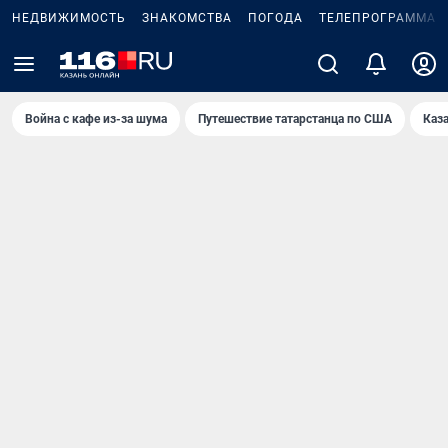
НЕДВИЖИМОСТЬ
ЗНАКОМСТВА
ПОГОДА
ТЕЛЕПРОГРАММА
Война с кафе из-за шума
Путешествие татарстанца по США
Каз