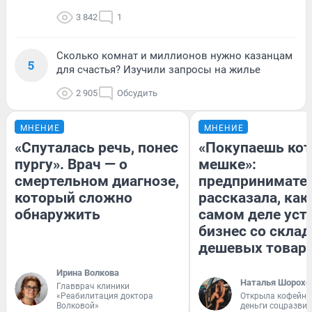
3 842
1
Сколько комнат и миллионов нужно казанцам
5
для счастья? Изучили запросы на жилье
2 905
Обсудить
МНЕНИЕ
МНЕНИЕ
«Спуталась речь, понес
«Покупаешь кот
пургу». Врач — о
мешке»:
смертельном диагнозе,
предпринимате
который сложно
рассказала, как
обнаружить
самом деле уст
бизнес со скла
дешевых товар
Ирина Волкова
Наталья Шорохо
Главврач клиники
«Реабилитация доктора
Открыла кофейну
Волковой»
деньги соцразви