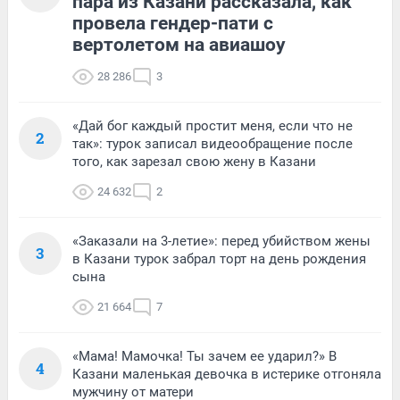
пара из Казани рассказала, как
провела гендер-пати с
вертолетом на авиашоу
28 286
3
«Дай бог каждый простит меня, если что не
2
так»: турок записал видеообращение после
того, как зарезал свою жену в Казани
24 632
2
«Заказали на 3-летие»: перед убийством жены
3
в Казани турок забрал торт на день рождения
сына
21 664
7
«Мама! Мамочка! Ты зачем ее ударил?» В
4
Казани маленькая девочка в истерике отгоняла
мужчину от матери